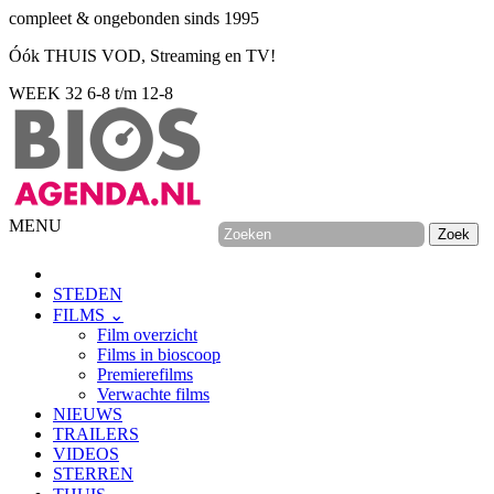
compleet & ongebonden sinds 1995
Óók THUIS VOD, Streaming en TV!
WEEK 32
6-8 t/m 12-8
MENU
STEDEN
FILMS ⌄
Film overzicht
Films in bioscoop
Premierefilms
Verwachte films
NIEUWS
TRAILERS
VIDEOS
STERREN