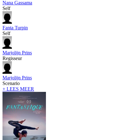
Nana Gassama
Self
Fanta Turpin
Self
Marjolijn Prins
Regisseur
Marjolijn Prins
Scenario
+ LEES MEER