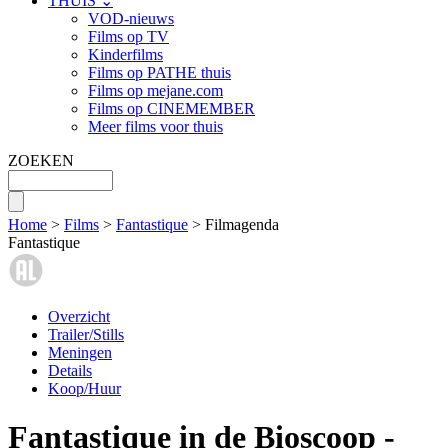
THUIS ⌄
VOD-nieuws
Films op TV
Kinderfilms
Films op PATHE thuis
Films op mejane.com
Films op CINEMEMBER
Meer films voor thuis
ZOEKEN
Home
>
Films
>
Fantastique
> Filmagenda
Fantastique
Overzicht
Trailer/Stills
Meningen
Details
Koop/Huur
Fantastique in de Bioscoop -