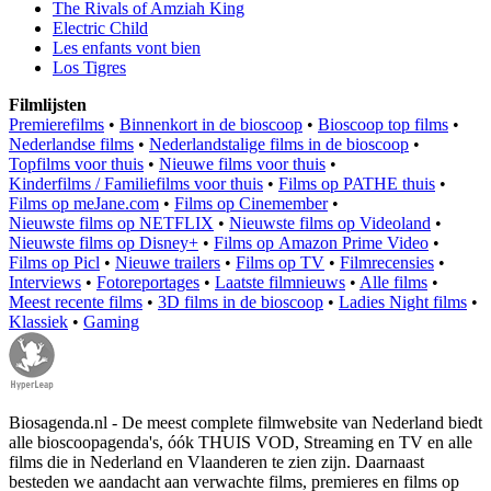
The Rivals of Amziah King
Electric Child
Les enfants vont bien
Los Tigres
Filmlijsten
Premierefilms
•
Binnenkort in de bioscoop
•
Bioscoop top films
•
Nederlandse films
•
Nederlandstalige films in de bioscoop
•
Topfilms voor thuis
•
Nieuwe films voor thuis
•
Kinderfilms / Familiefilms voor thuis
•
Films op PATHE thuis
•
Films op meJane.com
•
Films op Cinemember
•
Nieuwste films op NETFLIX
•
Nieuwste films op Videoland
•
Nieuwste films op Disney+
•
Films op Amazon Prime Video
•
Films op Picl
•
Nieuwe trailers
•
Films op TV
•
Filmrecensies
•
Interviews
•
Fotoreportages
•
Laatste filmnieuws
•
Alle films
•
Meest recente films
•
3D films in de bioscoop
•
Ladies Night films
•
Klassiek
•
Gaming
Biosagenda.nl - De meest complete filmwebsite van Nederland biedt
alle bioscoopagenda's, óók THUIS VOD, Streaming en TV en alle
films die in Nederland en Vlaanderen te zien zijn. Daarnaast
besteden we aandacht aan verwachte films, premieres en films op