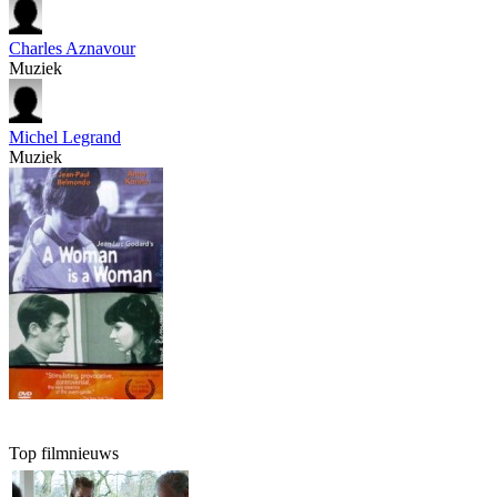
Charles Aznavour
Muziek
Michel Legrand
Muziek
Top filmnieuws