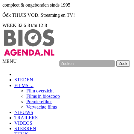
compleet & ongebonden sinds 1995
Óók THUIS VOD, Streaming en TV!
WEEK 32
6-8 t/m 12-8
MENU
STEDEN
FILMS ⌄
Film overzicht
Films in bioscoop
Premierefilms
Verwachte films
NIEUWS
TRAILERS
VIDEOS
STERREN