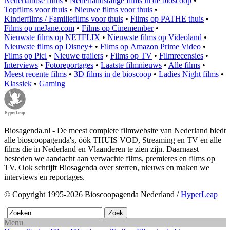
Nederlandse films
•
Nederlandstalige films in de bioscoop
•
Topfilms voor thuis
•
Nieuwe films voor thuis
•
Kinderfilms / Familiefilms voor thuis
•
Films op PATHE thuis
•
Films op meJane.com
•
Films op Cinemember
•
Nieuwste films op NETFLIX
•
Nieuwste films op Videoland
•
Nieuwste films op Disney+
•
Films op Amazon Prime Video
•
Films op Picl
•
Nieuwe trailers
•
Films op TV
•
Filmrecensies
•
Interviews
•
Fotoreportages
•
Laatste filmnieuws
•
Alle films
•
Meest recente films
•
3D films in de bioscoop
•
Ladies Night films
•
Klassiek
•
Gaming
Biosagenda.nl - De meest complete filmwebsite van Nederland biedt
alle bioscoopagenda's, óók THUIS VOD, Streaming en TV en alle
films die in Nederland en Vlaanderen te zien zijn. Daarnaast
besteden we aandacht aan verwachte films, premieres en films op
TV. Ook schrijft Biosagenda over sterren, nieuws en maken we
interviews en reportages.
© Copyright 1995-2026 Bioscoopagenda Nederland /
HyperLeap
Menu