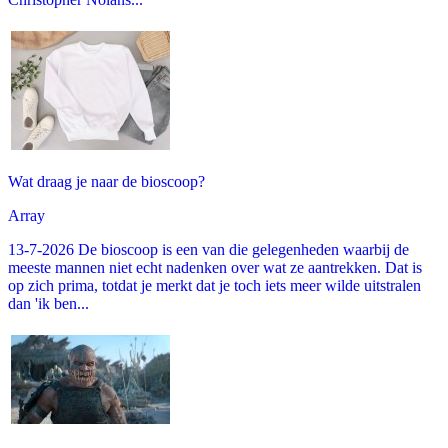
Wat draag je naar de bioscoop?
Array
13-7-2026 De bioscoop is een van die gelegenheden waarbij de
meeste mannen niet echt nadenken over wat ze aantrekken. Dat is
op zich prima, totdat je merkt dat je toch iets meer wilde uitstralen
dan 'ik ben...