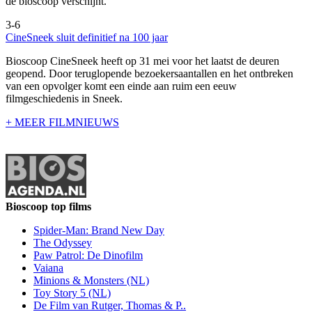
de bioscoop verschijnt.
3-6
CineSneek sluit definitief na 100 jaar
Bioscoop CineSneek heeft op 31 mei voor het laatst de deuren
geopend. Door teruglopende bezoekersaantallen en het ontbreken
van een opvolger komt een einde aan ruim een eeuw
filmgeschiedenis in Sneek.
+ MEER FILMNIEUWS
Bioscoop top films
Spider-Man: Brand New Day
The Odyssey
Paw Patrol: De Dinofilm
Vaiana
Minions & Monsters (NL)
Toy Story 5 (NL)
De Film van Rutger, Thomas & P..