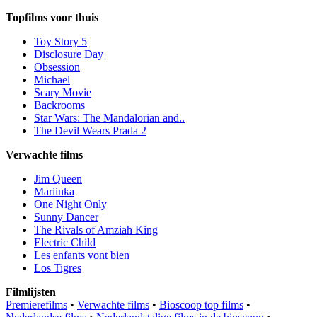
Topfilms voor thuis
Toy Story 5
Disclosure Day
Obsession
Michael
Scary Movie
Backrooms
Star Wars: The Mandalorian and..
The Devil Wears Prada 2
Verwachte films
Jim Queen
Mariinka
One Night Only
Sunny Dancer
The Rivals of Amziah King
Electric Child
Les enfants vont bien
Los Tigres
Filmlijsten
Premierefilms
•
Verwachte films
•
Bioscoop top films
•