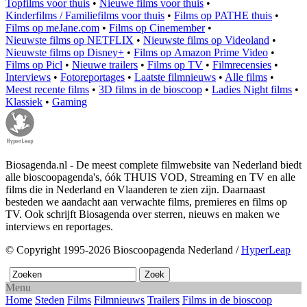
Topfilms voor thuis
•
Nieuwe films voor thuis
•
Kinderfilms / Familiefilms voor thuis
•
Films op PATHE thuis
•
Films op meJane.com
•
Films op Cinemember
•
Nieuwste films op NETFLIX
•
Nieuwste films op Videoland
•
Nieuwste films op Disney+
•
Films op Amazon Prime Video
•
Films op Picl
•
Nieuwe trailers
•
Films op TV
•
Filmrecensies
•
Interviews
•
Fotoreportages
•
Laatste filmnieuws
•
Alle films
•
Meest recente films
•
3D films in de bioscoop
•
Ladies Night films
•
Klassiek
•
Gaming
Biosagenda.nl - De meest complete filmwebsite van Nederland biedt
alle bioscoopagenda's, óók THUIS VOD, Streaming en TV en alle
films die in Nederland en Vlaanderen te zien zijn. Daarnaast
besteden we aandacht aan verwachte films, premieres en films op
TV. Ook schrijft Biosagenda over sterren, nieuws en maken we
interviews en reportages.
© Copyright 1995-2026 Bioscoopagenda Nederland /
HyperLeap
Menu
Home
Steden
Films
Filmnieuws
Trailers
Films in de bioscoop