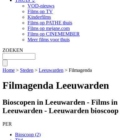
THUIS ⌄
VOD-nieuws
Films op TV
Kinderfilms
Films op PATHE thuis
Films op mejane.com
Films op CINEMEMBER
Meer films voor thuis
ZOEKEN
Home
>
Steden
>
Leeuwarden
> Filmagenda
Filmagenda Leeuwarden
Bioscopen in Leeuwarden - Films in
Leeuwarden - Leeuwarden bioscoop
PER
Bioscoop (2)