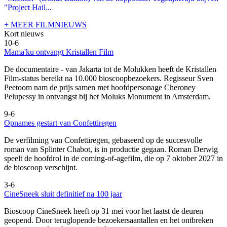
"Project Hail...
+ MEER FILMNIEUWS
Kort nieuws
10-6
Mama'ku ontvangt Kristallen Film
De documentaire
- van Jakarta tot de Molukken heeft de Kristallen
Film-status bereikt na 10.000 bioscoopbezoekers. Regisseur Sven
Peetoom nam de prijs samen met hoofdpersonage Cheroney
Pelupessy in ontvangst bij het Moluks Monument in Amsterdam.
9-6
Opnames gestart van Confettiregen
De verfilming van Confettiregen, gebaseerd op de succesvolle
roman van Splinter Chabot, is in productie gegaan. Roman Derwig
speelt de hoofdrol in de coming-of-agefilm, die op 7 oktober 2027 in
de bioscoop verschijnt.
3-6
CineSneek sluit definitief na 100 jaar
Bioscoop CineSneek heeft op 31 mei voor het laatst de deuren
geopend. Door teruglopende bezoekersaantallen en het ontbreken