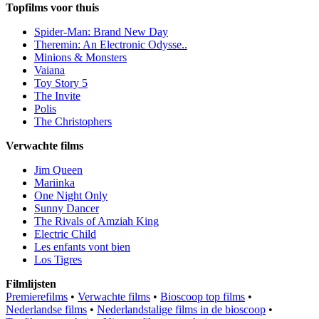
Topfilms voor thuis
Spider-Man: Brand New Day
Theremin: An Electronic Odysse..
Minions & Monsters
Vaiana
Toy Story 5
The Invite
Polis
The Christophers
Verwachte films
Jim Queen
Mariinka
One Night Only
Sunny Dancer
The Rivals of Amziah King
Electric Child
Les enfants vont bien
Los Tigres
Filmlijsten
Premierefilms
•
Verwachte films
•
Bioscoop top films
•
Nederlandse films
•
Nederlandstalige films in de bioscoop
•