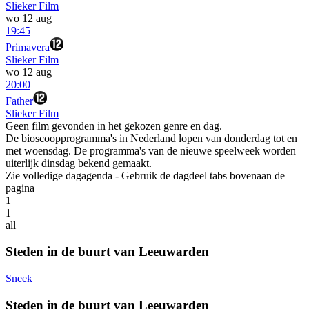
Slieker Film
wo 12 aug
19:45
Primavera
Slieker Film
wo 12 aug
20:00
Father
Slieker Film
Geen film gevonden in het gekozen genre en dag.
De bioscoopprogramma's in Nederland lopen van donderdag tot en
met woensdag. De programma's van de nieuwe speelweek worden
uiterlijk dinsdag bekend gemaakt.
Zie volledige dagagenda
- Gebruik de dagdeel tabs bovenaan de
pagina
1
1
all
Steden in de buurt van Leeuwarden
Sneek
Steden in de buurt van Leeuwarden