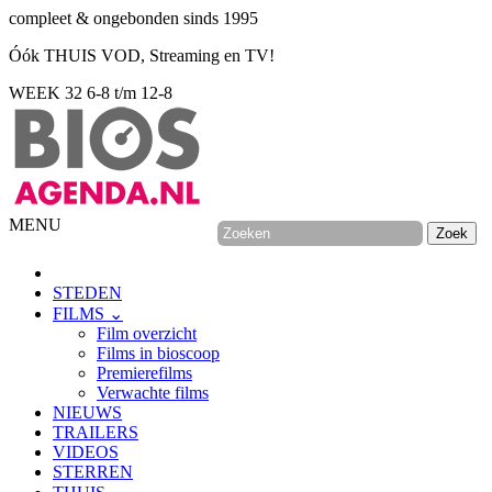
compleet & ongebonden sinds 1995
Óók THUIS VOD, Streaming en TV!
WEEK 32
6-8 t/m 12-8
MENU
STEDEN
FILMS ⌄
Film overzicht
Films in bioscoop
Premierefilms
Verwachte films
NIEUWS
TRAILERS
VIDEOS
STERREN