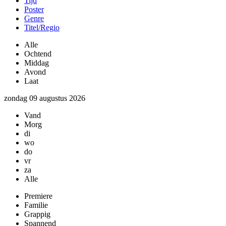
Tijd
Poster
Genre
Titel/Regio
Alle
Ochtend
Middag
Avond
Laat
zondag 09 augustus 2026
Vand
Morg
di
wo
do
vr
za
Alle
Premiere
Familie
Grappig
Spannend