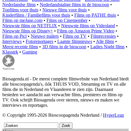
Nederlandse films
•
Nederlandstalige films in de bioscoop
•
Topfilms voor thuis
•
Nieuwe films voor thuis
•
Kinderfilms / Familiefilms voor thuis
•
Films op PATHE thuis
•
Films op meJane.com
•
Films op Cinemember
•
Nieuwste films op NETFLIX
•
Nieuwste films op Videoland
•
Nieuwste films op Disney+
•
Films op Amazon Prime Video
•
Films op Picl
•
Nieuwe trailers
•
Films op TV
•
Filmrecensies
•
Interviews
•
Fotoreportages
•
Laatste filmnieuws
•
Alle films
•
Meest recente films
•
3D films in de bioscoop
•
Ladies Night films
•
Klassiek
•
Gaming
Biosagenda.nl - De meest complete filmwebsite van Nederland biedt
alle bioscoopagenda's, óók THUIS VOD, Streaming en TV en alle
films die in Nederland en Vlaanderen te zien zijn. Daarnaast
besteden we aandacht aan verwachte films, premieres en films op
TV. Ook schrijft Biosagenda over sterren, nieuws en maken we
interviews en reportages.
© Copyright 1995-2026 Bioscoopagenda Nederland /
HyperLeap