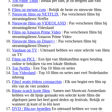
Top Pathé Thuis
: Betaal per film, je zit nergens aan vast
concep
Films op mejane.com
: Bekijk de beste en nieuwste films
Nieuwste films op NETFLIX
: Pas verschenen films bij
streamingdienst Netflix
Nieuwste films op VIDEOLAND
: Pas verschenen films bij
streamingdienst Videoland
Films op Amazon Prime Video
: Pas verschenen films bij
streamingdienst Amazon Prime Video
Nieuwste films op Disney+
: Pas verschenen films bij
streamingdienst Disney+
Vandaag op TV
: Uiteraard hebben we onze selectie van films
on TV
Films op PICL
: Een lijst van filmhuisfilms tegen betaling
online te bekijken via een lokale filmhuis
Top Netflix
: Een Top 10 films en series
Top Videoland
: Top 10 films en series met veel Nederlandse
inbreng
Film1 gratis tijdens coronacrisis
: Elk uur begint een film op
één van de vier zenders
Binge-watch korte films
: Samen met Shortcutz Amsterdam
hebben we dit lijstje gemaakt een selectie korte films die
afgelopen jaren het heel goed deden op festivals. Bekijk ze
wanneer jij kunt of in één keer
DVD / Blu-ray bestellen
En uiteraard hebben we voor de