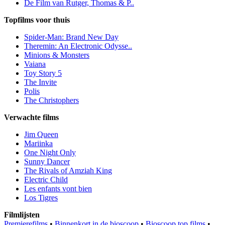
De Film van Rutger, Thomas & P..
Topfilms voor thuis
Spider-Man: Brand New Day
Theremin: An Electronic Odysse..
Minions & Monsters
Vaiana
Toy Story 5
The Invite
Polis
The Christophers
Verwachte films
Jim Queen
Mariinka
One Night Only
Sunny Dancer
The Rivals of Amziah King
Electric Child
Les enfants vont bien
Los Tigres
Filmlijsten
Premierefilms
•
Binnenkort in de bioscoop
•
Bioscoop top films
•