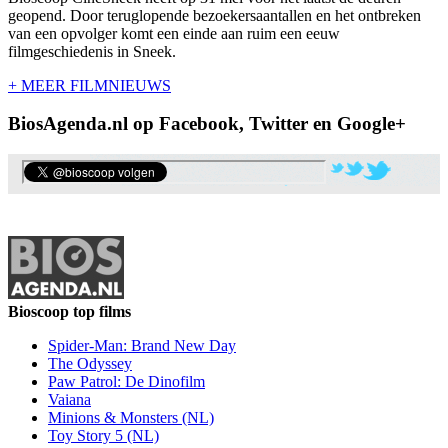
geopend. Door teruglopende bezoekersaantallen en het ontbreken
van een opvolger komt een einde aan ruim een eeuw
filmgeschiedenis in Sneek.
+ MEER FILMNIEUWS
BiosAgenda.nl op Facebook, Twitter en Google+
Bioscoop top films
Spider-Man: Brand New Day
The Odyssey
Paw Patrol: De Dinofilm
Vaiana
Minions & Monsters (NL)
Toy Story 5 (NL)