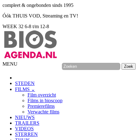
compleet & ongebonden sinds 1995
Óók THUIS VOD, Streaming en TV!
WEEK 32
6-8 t/m 12-8
MENU
STEDEN
FILMS ⌄
Film overzicht
Films in bioscoop
Premierefilms
Verwachte films
NIEUWS
TRAILERS
VIDEOS
STERREN