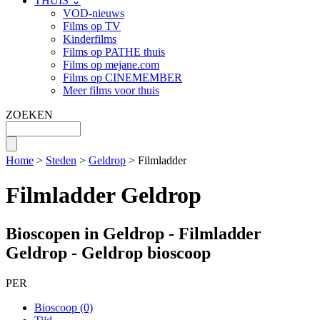
THUIS ⌄
VOD-nieuws
Films op TV
Kinderfilms
Films op PATHE thuis
Films op mejane.com
Films op CINEMEMBER
Meer films voor thuis
ZOEKEN
Home
>
Steden
>
Geldrop
> Filmladder
Filmladder Geldrop
Bioscopen in Geldrop - Filmladder
Geldrop - Geldrop bioscoop
PER
Bioscoop (0)