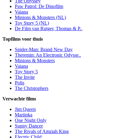
The Odyssey
Paw Patrol: De Dinofilm
Vaiana
Minions & Monsters (NL)
Toy Story 5 (NL)
De Film van Rutger, Thomas & P..
Topfilms voor thuis
Spider-Man: Brand New Day
Theremin: An Electronic Odysse..
Minions & Monsters
Vaiana
Toy Story 5
The Invite
Polis
The Christophers
Verwachte films
Jim Queen
Mariinka
One Night Only
Sunny Dancer
The Rivals of Amziah King
Electric Child