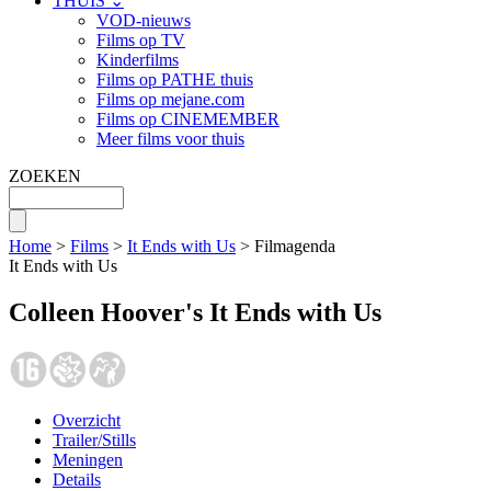
THUIS ⌄
VOD-nieuws
Films op TV
Kinderfilms
Films op PATHE thuis
Films op mejane.com
Films op CINEMEMBER
Meer films voor thuis
ZOEKEN
Home
>
Films
>
It Ends with Us
> Filmagenda
It Ends with Us
Colleen Hoover's It Ends with Us
Overzicht
Trailer/Stills
Meningen
Details