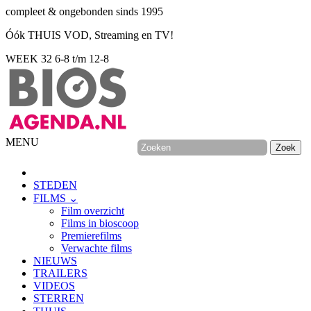
compleet & ongebonden sinds 1995
Óók THUIS VOD, Streaming en TV!
WEEK 32
6-8 t/m 12-8
MENU
STEDEN
FILMS ⌄
Film overzicht
Films in bioscoop
Premierefilms
Verwachte films
NIEUWS
TRAILERS
VIDEOS
STERREN