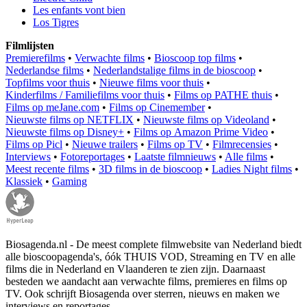
Les enfants vont bien
Los Tigres
Filmlijsten
Premierefilms
•
Verwachte films
•
Bioscoop top films
•
Nederlandse films
•
Nederlandstalige films in de bioscoop
•
Topfilms voor thuis
•
Nieuwe films voor thuis
•
Kinderfilms / Familiefilms voor thuis
•
Films op PATHE thuis
•
Films op meJane.com
•
Films op Cinemember
•
Nieuwste films op NETFLIX
•
Nieuwste films op Videoland
•
Nieuwste films op Disney+
•
Films op Amazon Prime Video
•
Films op Picl
•
Nieuwe trailers
•
Films op TV
•
Filmrecensies
•
Interviews
•
Fotoreportages
•
Laatste filmnieuws
•
Alle films
•
Meest recente films
•
3D films in de bioscoop
•
Ladies Night films
•
Klassiek
•
Gaming
Biosagenda.nl - De meest complete filmwebsite van Nederland biedt
alle bioscoopagenda's, óók THUIS VOD, Streaming en TV en alle
films die in Nederland en Vlaanderen te zien zijn. Daarnaast
besteden we aandacht aan verwachte films, premieres en films op
TV. Ook schrijft Biosagenda over sterren, nieuws en maken we
interviews en reportages.