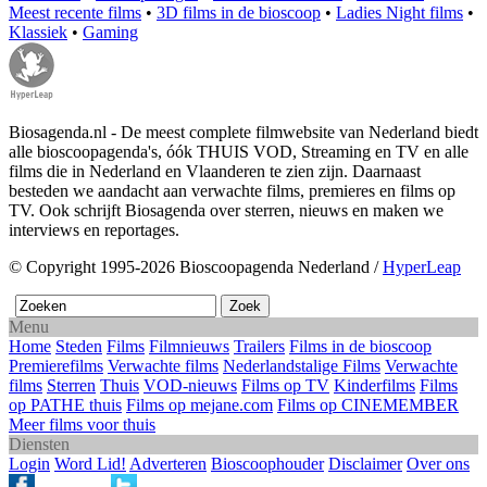
Meest recente films
•
3D films in de bioscoop
•
Ladies Night films
•
Klassiek
•
Gaming
Biosagenda.nl - De meest complete filmwebsite van Nederland biedt
alle bioscoopagenda's, óók THUIS VOD, Streaming en TV en alle
films die in Nederland en Vlaanderen te zien zijn. Daarnaast
besteden we aandacht aan verwachte films, premieres en films op
TV. Ook schrijft Biosagenda over sterren, nieuws en maken we
interviews en reportages.
© Copyright 1995-2026 Bioscoopagenda Nederland /
HyperLeap
Menu
Home
Steden
Films
Filmnieuws
Trailers
Films in de bioscoop
Premierefilms
Verwachte films
Nederlandstalige Films
Verwachte
films
Sterren
Thuis
VOD-nieuws
Films op TV
Kinderfilms
Films
op PATHE thuis
Films op mejane.com
Films op CINEMEMBER
Meer films voor thuis
Diensten
Login
Word Lid!
Adverteren
Bioscoophouder
Disclaimer
Over ons