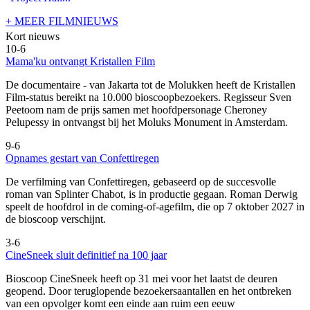
+ MEER FILMNIEUWS
Kort nieuws
10-6
Mama'ku ontvangt Kristallen Film
De documentaire
- van Jakarta tot de Molukken heeft de Kristallen
Film-status bereikt na 10.000 bioscoopbezoekers. Regisseur Sven
Peetoom nam de prijs samen met hoofdpersonage Cheroney
Pelupessy in ontvangst bij het Moluks Monument in Amsterdam.
9-6
Opnames gestart van Confettiregen
De verfilming van Confettiregen, gebaseerd op de succesvolle
roman van Splinter Chabot, is in productie gegaan. Roman Derwig
speelt de hoofdrol in de coming-of-agefilm, die op 7 oktober 2027 in
de bioscoop verschijnt.
3-6
CineSneek sluit definitief na 100 jaar
Bioscoop CineSneek heeft op 31 mei voor het laatst de deuren
geopend. Door teruglopende bezoekersaantallen en het ontbreken
van een opvolger komt een einde aan ruim een eeuw