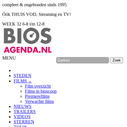
compleet & ongebonden sinds 1995
Óók THUIS VOD, Streaming en TV!
WEEK 32
6-8 t/m 12-8
MENU
STEDEN
FILMS ⌄
Film overzicht
Films in bioscoop
Premierefilms
Verwachte films
NIEUWS
TRAILERS
VIDEOS
STERREN