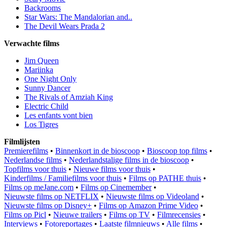
Backrooms
Star Wars: The Mandalorian and..
The Devil Wears Prada 2
Verwachte films
Jim Queen
Mariinka
One Night Only
Sunny Dancer
The Rivals of Amziah King
Electric Child
Les enfants vont bien
Los Tigres
Filmlijsten
Premierefilms
•
Binnenkort in de bioscoop
•
Bioscoop top films
•
Nederlandse films
•
Nederlandstalige films in de bioscoop
•
Topfilms voor thuis
•
Nieuwe films voor thuis
•
Kinderfilms / Familiefilms voor thuis
•
Films op PATHE thuis
•
Films op meJane.com
•
Films op Cinemember
•
Nieuwste films op NETFLIX
•
Nieuwste films op Videoland
•
Nieuwste films op Disney+
•
Films op Amazon Prime Video
•
Films op Picl
•
Nieuwe trailers
•
Films op TV
•
Filmrecensies
•
Interviews
•
Fotoreportages
•
Laatste filmnieuws
•
Alle films
•