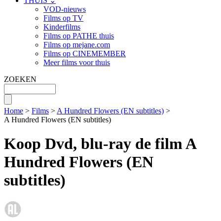
THUIS ⌄
VOD-nieuws
Films op TV
Kinderfilms
Films op PATHE thuis
Films op mejane.com
Films op CINEMEMBER
Meer films voor thuis
ZOEKEN
Home
>
Films
>
A Hundred Flowers (EN subtitles)
>
A Hundred Flowers (EN subtitles)
Koop Dvd, blu-ray de film A
Hundred Flowers (EN
subtitles)