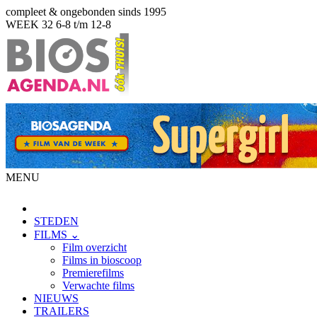
compleet & ongebonden sinds 1995
WEEK 32
6-8 t/m 12-8
MENU
STEDEN
FILMS ⌄
Film overzicht
Films in bioscoop
Premierefilms
Verwachte films
NIEUWS
TRAILERS