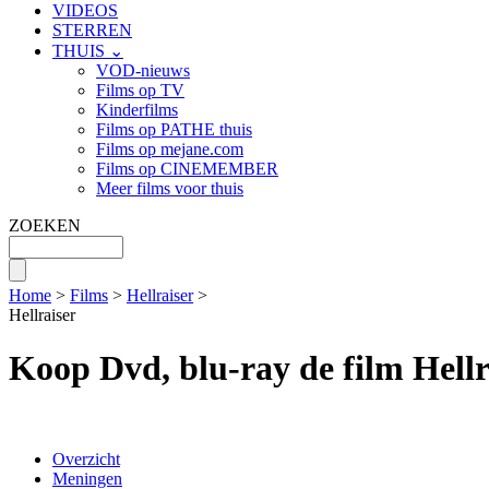
VIDEOS
STERREN
THUIS ⌄
VOD-nieuws
Films op TV
Kinderfilms
Films op PATHE thuis
Films op mejane.com
Films op CINEMEMBER
Meer films voor thuis
ZOEKEN
Home
>
Films
>
Hellraiser
>
Hellraiser
Koop Dvd, blu-ray de film Hellr
Overzicht
Meningen