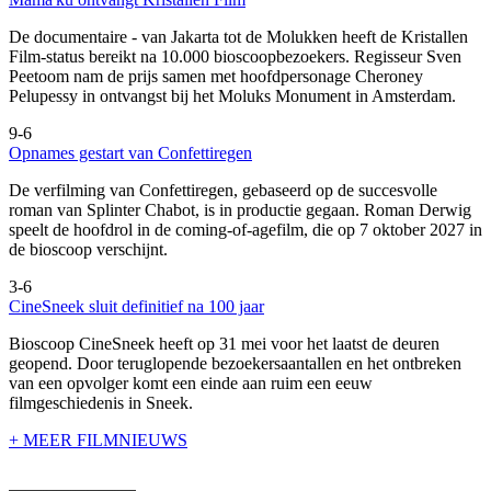
De documentaire
- van Jakarta tot de Molukken heeft de Kristallen
Film-status bereikt na 10.000 bioscoopbezoekers. Regisseur Sven
Peetoom nam de prijs samen met hoofdpersonage Cheroney
Pelupessy in ontvangst bij het Moluks Monument in Amsterdam.
9-6
Opnames gestart van Confettiregen
De verfilming van Confettiregen, gebaseerd op de succesvolle
roman van Splinter Chabot, is in productie gegaan. Roman Derwig
speelt de hoofdrol in de coming-of-agefilm, die op 7 oktober 2027 in
de bioscoop verschijnt.
3-6
CineSneek sluit definitief na 100 jaar
Bioscoop CineSneek heeft op 31 mei voor het laatst de deuren
geopend. Door teruglopende bezoekersaantallen en het ontbreken
van een opvolger komt een einde aan ruim een eeuw
filmgeschiedenis in Sneek.
+ MEER FILMNIEUWS