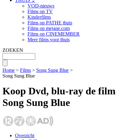
THUIS ⌄
VOD-nieuws
Films op TV
Kinderfilms
Films op PATHE thuis
Films op mejane.com
Films op CINEMEMBER
Meer films voor thuis
ZOEKEN
Home
>
Films
>
Song Sung Blue
>
Song Sung Blue
Koop Dvd, blu-ray de film
Song Sung Blue
Overzicht