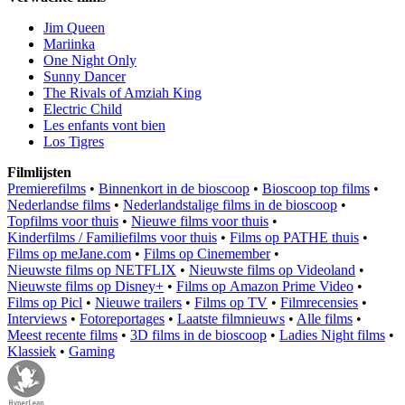
Jim Queen
Mariinka
One Night Only
Sunny Dancer
The Rivals of Amziah King
Electric Child
Les enfants vont bien
Los Tigres
Filmlijsten
Premierefilms
•
Binnenkort in de bioscoop
•
Bioscoop top films
•
Nederlandse films
•
Nederlandstalige films in de bioscoop
•
Topfilms voor thuis
•
Nieuwe films voor thuis
•
Kinderfilms / Familiefilms voor thuis
•
Films op PATHE thuis
•
Films op meJane.com
•
Films op Cinemember
•
Nieuwste films op NETFLIX
•
Nieuwste films op Videoland
•
Nieuwste films op Disney+
•
Films op Amazon Prime Video
•
Films op Picl
•
Nieuwe trailers
•
Films op TV
•
Filmrecensies
•
Interviews
•
Fotoreportages
•
Laatste filmnieuws
•
Alle films
•
Meest recente films
•
3D films in de bioscoop
•
Ladies Night films
•
Klassiek
•
Gaming