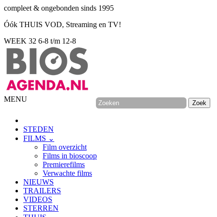
compleet & ongebonden sinds 1995
Óók THUIS VOD, Streaming en TV!
WEEK 32
6-8 t/m 12-8
MENU
STEDEN
FILMS ⌄
Film overzicht
Films in bioscoop
Premierefilms
Verwachte films
NIEUWS
TRAILERS
VIDEOS
STERREN