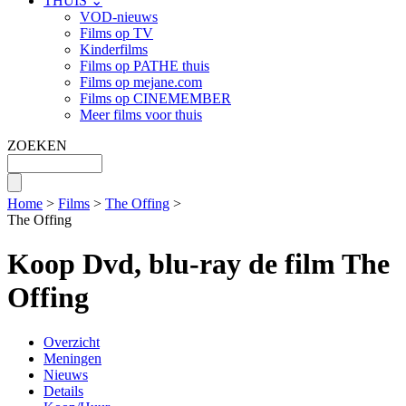
THUIS ⌄
VOD-nieuws
Films op TV
Kinderfilms
Films op PATHE thuis
Films op mejane.com
Films op CINEMEMBER
Meer films voor thuis
ZOEKEN
Home
>
Films
>
The Offing
>
The Offing
Koop Dvd, blu-ray de film The
Offing
Overzicht
Meningen
Nieuws
Details