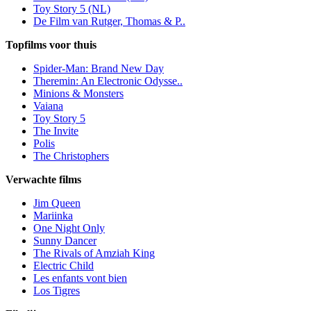
Toy Story 5 (NL)
De Film van Rutger, Thomas & P..
Topfilms voor thuis
Spider-Man: Brand New Day
Theremin: An Electronic Odysse..
Minions & Monsters
Vaiana
Toy Story 5
The Invite
Polis
The Christophers
Verwachte films
Jim Queen
Mariinka
One Night Only
Sunny Dancer
The Rivals of Amziah King
Electric Child
Les enfants vont bien
Los Tigres