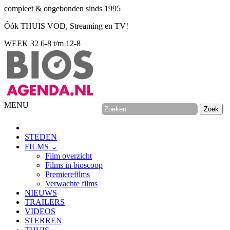
compleet & ongebonden sinds 1995
Óók THUIS VOD, Streaming en TV!
WEEK 32
6-8 t/m 12-8
MENU
STEDEN
FILMS ⌄
Film overzicht
Films in bioscoop
Premierefilms
Verwachte films
NIEUWS
TRAILERS
VIDEOS
STERREN