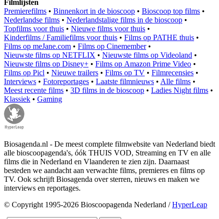
Filmlijsten
Premierefilms
•
Binnenkort in de bioscoop
•
Bioscoop top films
•
Nederlandse films
•
Nederlandstalige films in de bioscoop
•
Topfilms voor thuis
•
Nieuwe films voor thuis
•
Kinderfilms / Familiefilms voor thuis
•
Films op PATHE thuis
•
Films op meJane.com
•
Films op Cinemember
•
Nieuwste films op NETFLIX
•
Nieuwste films op Videoland
•
Nieuwste films op Disney+
•
Films op Amazon Prime Video
•
Films op Picl
•
Nieuwe trailers
•
Films op TV
•
Filmrecensies
•
Interviews
•
Fotoreportages
•
Laatste filmnieuws
•
Alle films
•
Meest recente films
•
3D films in de bioscoop
•
Ladies Night films
•
Klassiek
•
Gaming
Biosagenda.nl - De meest complete filmwebsite van Nederland biedt
alle bioscoopagenda's, óók THUIS VOD, Streaming en TV en alle
films die in Nederland en Vlaanderen te zien zijn. Daarnaast
besteden we aandacht aan verwachte films, premieres en films op
TV. Ook schrijft Biosagenda over sterren, nieuws en maken we
interviews en reportages.
© Copyright 1995-2026 Bioscoopagenda Nederland /
HyperLeap