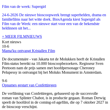
Film van de week: Supergirl
24-6-2026 De nieuwe bioscoopweek brengt superhelden, drama en
familiefilms naar het witte doek. BiosAgenda kiest Supergirl als
Film van de Week: een nieuwe start voor een van de bekendste
heldinnen uit het...
+ MEER FILMNIEUWS
Kort nieuws
10-6
Mama'ku ontvangt Kristallen Film
De documentaire
- van Jakarta tot de Molukken heeft de Kristallen
Film-status bereikt na 10.000 bioscoopbezoekers. Regisseur Sven
Peetoom nam de prijs samen met hoofdpersonage Cheroney
Pelupessy in ontvangst bij het Moluks Monument in Amsterdam.
9-6
Opnames gestart van Confettiregen
De verfilming van Confettiregen, gebaseerd op de succesvolle
roman van Splinter Chabot, is in productie gegaan. Roman Derwig
speelt de hoofdrol in de coming-of-agefilm, die op 7 oktober 2027 in
de bioscoop verschijnt.