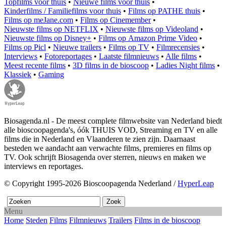
Topfilms voor thuis
•
Nieuwe films voor thuis
•
Kinderfilms / Familiefilms voor thuis
•
Films op PATHE thuis
•
Films op meJane.com
•
Films op Cinemember
•
Nieuwste films op NETFLIX
•
Nieuwste films op Videoland
•
Nieuwste films op Disney+
•
Films op Amazon Prime Video
•
Films op Picl
•
Nieuwe trailers
•
Films op TV
•
Filmrecensies
•
Interviews
•
Fotoreportages
•
Laatste filmnieuws
•
Alle films
•
Meest recente films
•
3D films in de bioscoop
•
Ladies Night films
•
Klassiek
•
Gaming
Biosagenda.nl - De meest complete filmwebsite van Nederland biedt
alle bioscoopagenda's, óók THUIS VOD, Streaming en TV en alle
films die in Nederland en Vlaanderen te zien zijn. Daarnaast
besteden we aandacht aan verwachte films, premieres en films op
TV. Ook schrijft Biosagenda over sterren, nieuws en maken we
interviews en reportages.
© Copyright 1995-2026 Bioscoopagenda Nederland /
HyperLeap
Menu
Home
Steden
Films
Filmnieuws
Trailers
Films in de bioscoop