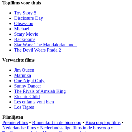
Topfilms voor thuis
Toy Story 5
Disclosure Day
Obsession
Michael
Scary Movie
Backrooms
Star Wars: The Mandalorian and..
The Devil Wears Prada 2
Verwachte films
Jim Queen
Mariinka
One Night Only
Sunny Dancer
The Rivals of Amziah King
Electric Child
Les enfants vont bien
Los Tigres
Filmlijsten
Premierefilms
•
Binnenkort in de bioscoop
•
Bioscoop top films
•
Nederlandse films
•
Nederlandstalige films in de bioscoop
•