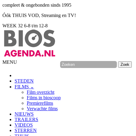
compleet & ongebonden sinds 1995
Óók THUIS VOD, Streaming en TV!
WEEK 32
6-8 t/m 12-8
MENU
STEDEN
FILMS ⌄
Film overzicht
Films in bioscoop
Premierefilms
Verwachte films
NIEUWS
TRAILERS
VIDEOS
STERREN