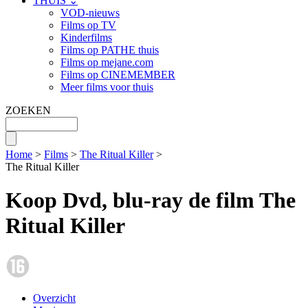
THUIS ⌄
VOD-nieuws
Films op TV
Kinderfilms
Films op PATHE thuis
Films op mejane.com
Films op CINEMEMBER
Meer films voor thuis
ZOEKEN
Home
>
Films
>
The Ritual Killer
>
The Ritual Killer
Koop Dvd, blu-ray de film The
Ritual Killer
Overzicht