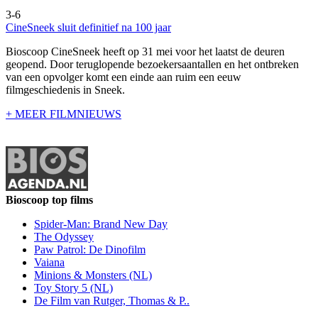
3-6
CineSneek sluit definitief na 100 jaar
Bioscoop CineSneek heeft op 31 mei voor het laatst de deuren
geopend. Door teruglopende bezoekersaantallen en het ontbreken
van een opvolger komt een einde aan ruim een eeuw
filmgeschiedenis in Sneek.
+ MEER FILMNIEUWS
Bioscoop top films
Spider-Man: Brand New Day
The Odyssey
Paw Patrol: De Dinofilm
Vaiana
Minions & Monsters (NL)
Toy Story 5 (NL)
De Film van Rutger, Thomas & P..