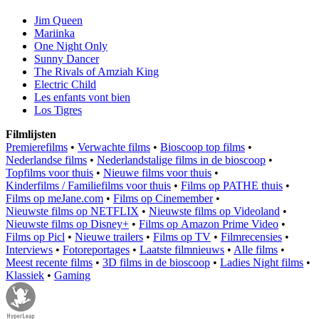
Jim Queen
Mariinka
One Night Only
Sunny Dancer
The Rivals of Amziah King
Electric Child
Les enfants vont bien
Los Tigres
Filmlijsten
Premierefilms
•
Verwachte films
•
Bioscoop top films
•
Nederlandse films
•
Nederlandstalige films in de bioscoop
•
Topfilms voor thuis
•
Nieuwe films voor thuis
•
Kinderfilms / Familiefilms voor thuis
•
Films op PATHE thuis
•
Films op meJane.com
•
Films op Cinemember
•
Nieuwste films op NETFLIX
•
Nieuwste films op Videoland
•
Nieuwste films op Disney+
•
Films op Amazon Prime Video
•
Films op Picl
•
Nieuwe trailers
•
Films op TV
•
Filmrecensies
•
Interviews
•
Fotoreportages
•
Laatste filmnieuws
•
Alle films
•
Meest recente films
•
3D films in de bioscoop
•
Ladies Night films
•
Klassiek
•
Gaming