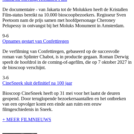
De documentaire
- van Jakarta tot de Molukken heeft de Kristallen
Film-status bereikt na 10.000 bioscoopbezoekers. Regisseur Sven
Peetoom nam de prijs samen met hoofdpersonage Cheroney
Pelupessy in ontvangst bij het Moluks Monument in Amsterdam.
9-6
Opnames gestart van Confettiregen
De verfilming van Confettiregen, gebaseerd op de succesvolle
roman van Splinter Chabot, is in productie gegaan. Roman Derwig
speelt de hoofdrol in de coming-of-agefilm, die op 7 oktober 2027 in
de bioscoop verschijnt.
3-6
CineSneek sluit definitief na 100 jaar
Bioscoop CineSneek heeft op 31 mei voor het laatst de deuren
geopend. Door teruglopende bezoekersaantallen en het ontbreken
van een opvolger komt een einde aan ruim een eeuw
filmgeschiedenis in Sneek.
+ MEER FILMNIEUWS