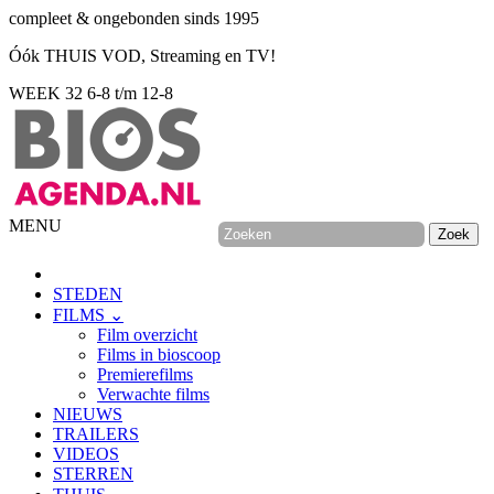
compleet & ongebonden sinds 1995
Óók THUIS VOD, Streaming en TV!
WEEK 32
6-8 t/m 12-8
MENU
STEDEN
FILMS ⌄
Film overzicht
Films in bioscoop
Premierefilms
Verwachte films
NIEUWS
TRAILERS
VIDEOS
STERREN