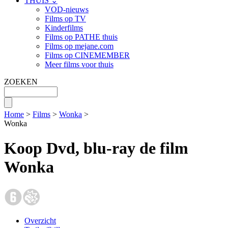
THUIS ⌄
VOD-nieuws
Films op TV
Kinderfilms
Films op PATHE thuis
Films op mejane.com
Films op CINEMEMBER
Meer films voor thuis
ZOEKEN
Home
>
Films
>
Wonka
>
Wonka
Koop Dvd, blu-ray de film
Wonka
Overzicht