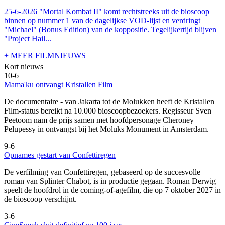
25-6-2026 "Mortal Kombat II" komt rechtstreeks uit de bioscoop
binnen op nummer 1 van de dagelijkse VOD-lijst en verdringt
"Michael" (Bonus Edition) van de koppositie. Tegelijkertijd blijven
"Project Hail...
+ MEER FILMNIEUWS
Kort nieuws
10-6
Mama'ku ontvangt Kristallen Film
De documentaire
- van Jakarta tot de Molukken heeft de Kristallen
Film-status bereikt na 10.000 bioscoopbezoekers. Regisseur Sven
Peetoom nam de prijs samen met hoofdpersonage Cheroney
Pelupessy in ontvangst bij het Moluks Monument in Amsterdam.
9-6
Opnames gestart van Confettiregen
De verfilming van Confettiregen, gebaseerd op de succesvolle
roman van Splinter Chabot, is in productie gegaan. Roman Derwig
speelt de hoofdrol in de coming-of-agefilm, die op 7 oktober 2027 in
de bioscoop verschijnt.
3-6