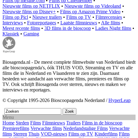
Films op meJane.com
•
Films op Cinemember
•
Nieuwste films op NETFLIX
•
Nieuwste films op Videoland
•
Nieuwste films op Disney+
•
Films op Amazon Prime Video
•
Films op Picl
•
Nieuwe trailers
•
Films op TV
•
Filmrecensies
•
Interviews
•
Fotoreportages
•
Laatste filmnieuws
•
Alle films
•
Meest recente films
•
3D films in de bioscoop
•
Ladies Night films
•
Klassiek
•
Gaming
Biosagenda.nl - De meest complete filmwebsite van Nederland biedt
alle bioscoopagenda's, óók THUIS VOD, Streaming en TV en alle
films die in Nederland en Vlaanderen te zien zijn. Daarnaast
besteden we aandacht aan verwachte films, premieres en films op
TV. Ook schrijft Biosagenda over sterren, nieuws en maken we
interviews en reportages.
© Copyright 1995-2026 Bioscoopagenda Nederland /
HyperLeap
Menu
Home
Steden
Films
Filmnieuws
Trailers
Films in de bioscoop
Premierefilms
Verwachte films
Nederlandstalige Films
Verwachte
films
Sterren
Thuis
VOD-nieuws
Films op TV
Kinderfilms
Films