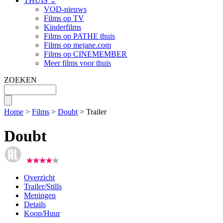
THUIS ⌄
VOD-nieuws
Films op TV
Kinderfilms
Films op PATHE thuis
Films op mejane.com
Films op CINEMEMBER
Meer films voor thuis
ZOEKEN
Home
>
Films
>
Doubt
> Trailer
Doubt
Overzicht
Trailer/Stills
Meningen
Details
Koop/Huur