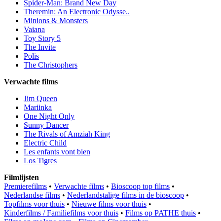
Spider-Man: Brand New Day
Theremin: An Electronic Odysse..
Minions & Monsters
Vaiana
Toy Story 5
The Invite
Polis
The Christophers
Verwachte films
Jim Queen
Mariinka
One Night Only
Sunny Dancer
The Rivals of Amziah King
Electric Child
Les enfants vont bien
Los Tigres
Filmlijsten
Premierefilms
•
Verwachte films
•
Bioscoop top films
•
Nederlandse films
•
Nederlandstalige films in de bioscoop
•
Topfilms voor thuis
•
Nieuwe films voor thuis
•
Kinderfilms / Familiefilms voor thuis
•
Films op PATHE thuis
•