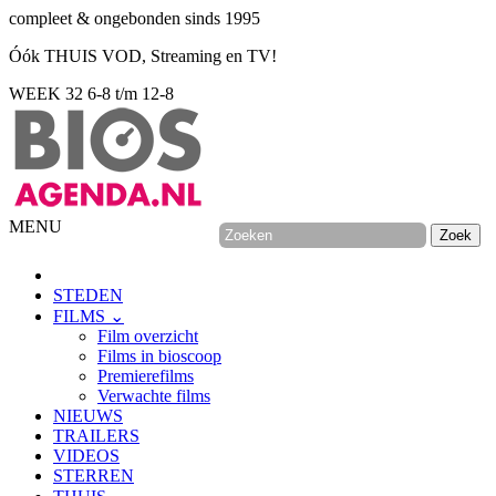
compleet & ongebonden sinds 1995
Óók THUIS VOD, Streaming en TV!
WEEK 32
6-8 t/m 12-8
MENU
STEDEN
FILMS ⌄
Film overzicht
Films in bioscoop
Premierefilms
Verwachte films
NIEUWS
TRAILERS
VIDEOS
STERREN