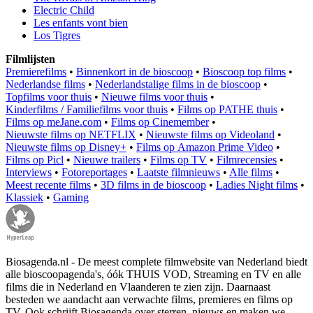
Electric Child
Les enfants vont bien
Los Tigres
Filmlijsten
Premierefilms
•
Binnenkort in de bioscoop
•
Bioscoop top films
•
Nederlandse films
•
Nederlandstalige films in de bioscoop
•
Topfilms voor thuis
•
Nieuwe films voor thuis
•
Kinderfilms / Familiefilms voor thuis
•
Films op PATHE thuis
•
Films op meJane.com
•
Films op Cinemember
•
Nieuwste films op NETFLIX
•
Nieuwste films op Videoland
•
Nieuwste films op Disney+
•
Films op Amazon Prime Video
•
Films op Picl
•
Nieuwe trailers
•
Films op TV
•
Filmrecensies
•
Interviews
•
Fotoreportages
•
Laatste filmnieuws
•
Alle films
•
Meest recente films
•
3D films in de bioscoop
•
Ladies Night films
•
Klassiek
•
Gaming
Biosagenda.nl - De meest complete filmwebsite van Nederland biedt
alle bioscoopagenda's, óók THUIS VOD, Streaming en TV en alle
films die in Nederland en Vlaanderen te zien zijn. Daarnaast
besteden we aandacht aan verwachte films, premieres en films op
TV. Ook schrijft Biosagenda over sterren, nieuws en maken we