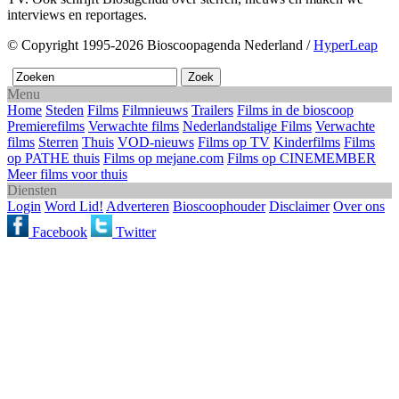
interviews en reportages.
© Copyright 1995-2026 Bioscoopagenda Nederland /
HyperLeap
Menu
Home
Steden
Films
Filmnieuws
Trailers
Films in de bioscoop
Premierefilms
Verwachte films
Nederlandstalige Films
Verwachte
films
Sterren
Thuis
VOD-nieuws
Films op TV
Kinderfilms
Films
op PATHE thuis
Films op mejane.com
Films op CINEMEMBER
Meer films voor thuis
Diensten
Login
Word Lid!
Adverteren
Bioscoophouder
Disclaimer
Over ons
Facebook
Twitter