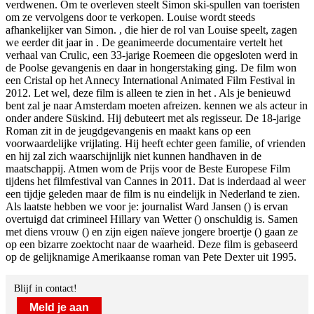
verdwenen. Om te overleven steelt Simon ski-spullen van toeristen
om ze vervolgens door te verkopen. Louise wordt steeds
afhankelijker van Simon.
, die hier de rol van Louise speelt, zagen
we eerder dit jaar in
. De geanimeerde documentaire
vertelt het
verhaal van Crulic, een 33-jarige Roemeen die opgesloten werd in
de Poolse gevangenis en daar in hongerstaking ging. De film won
een Cristal op het Annecy International Animated Film Festival in
2012. Let wel, deze film is alleen te zien in het
. Als je benieuwd
bent zal je naar Amsterdam moeten afreizen.
kennen we als acteur in
onder andere Süskind. Hij debuteert met
als regisseur. De 18-jarige
Roman zit in de jeugdgevangenis en maakt kans op een
voorwaardelijke vrijlating. Hij heeft echter geen familie, of vrienden
en hij zal zich waarschijnlijk niet kunnen handhaven in de
maatschappij. Atmen wom de Prijs voor de Beste Europese Film
tijdens het filmfestival van Cannes in 2011. Dat is inderdaad al weer
een tijdje geleden maar de film is nu eindelijk in Nederland te zien.
Als laatste hebben we
voor je: journalist Ward Jansen (
) is ervan
overtuigd dat crimineel Hillary van Wetter (
) onschuldig is. Samen
met diens vrouw (
) en zijn eigen naïeve jongere broertje (
) gaan ze
op een bizarre zoektocht naar de waarheid. Deze film is gebaseerd
op de gelijknamige Amerikaanse roman van Pete Dexter uit 1995.
Blijf in contact!
Meld je aan