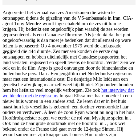
Argo vertelt het verhaal van zes Amerikanen die wisten te
ontsnappen tijdens de gijzeling van de VS-ambassade in Iran. CIA-
agent Tony Mendez wordt ingeschakeld om de zes uit Iran te
krijgen. Hij bedenkt een ongelooflijk plan waarbij de zes worden
gepresenteerd als een Canadese filmcrew. Als je denkt dat het plot
ongeloofwaardig is dan moet je bedenken dat dit allemaal op ware
feiten is gebaseerd: Op 4 november 1979 werd de ambassade
gegijzeld die 444 duurde. Zes mensen konden de eerste dag
ontsnappen en hebben uiteindelijk met Canadese paspoorten het
land verlaten.
regisseert en speelt tevens de hoofdrol. Verder zien we
ook
en
in de film. Argo is goed ontvangen door de binnenlandse en
buitenlandse pers. Dan
. Een jeugdfilm met Nederlandse regisseurs
maar met een internationale cast: De tienjarige Milo leidt aan een
genetische afwijking maar zelf weet hij dit niet. Zijn ouders houden
hem het liefst zo veel mogelijk verborgen. Zie ook
het interview dat
we hielden met de regisseurs
In
gaat Elissa met haar moeder in een
nieuw huis wonen in een andere stad. Ze leren dat er in het huis
naast hun iets vreselijks is gebeurd: een dochter vermoordde haar
ouders en verdween. Alleen de zoon Ryan woont nu nog in het huis.
Hoofdrolspeelster
zagen we eerder de rol van Mystique spelen in
.
Ook had ze haar grote doorbraak met de hoofdrol in
.
, ook wel
bekend onder de Franse titel
gaat over de 12-jarige Simon. Hij
woont samen met zijn knappe zus Louise. Hun ouders zijn