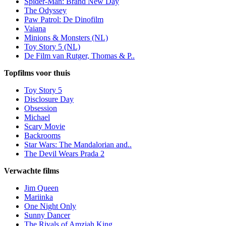
Spider-Man: Brand New Day
The Odyssey
Paw Patrol: De Dinofilm
Vaiana
Minions & Monsters (NL)
Toy Story 5 (NL)
De Film van Rutger, Thomas & P..
Topfilms voor thuis
Toy Story 5
Disclosure Day
Obsession
Michael
Scary Movie
Backrooms
Star Wars: The Mandalorian and..
The Devil Wears Prada 2
Verwachte films
Jim Queen
Mariinka
One Night Only
Sunny Dancer
The Rivals of Amziah King