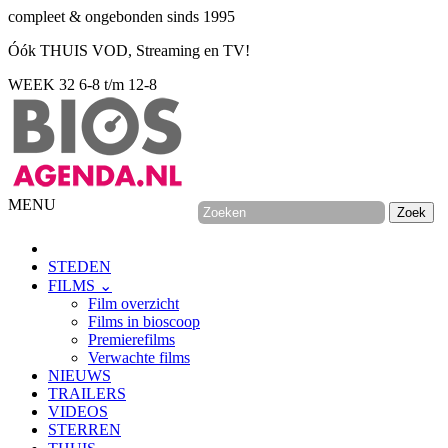
compleet & ongebonden sinds 1995
Óók THUIS VOD, Streaming en TV!
WEEK 32
6-8 t/m 12-8
MENU
STEDEN
FILMS ⌄
Film overzicht
Films in bioscoop
Premierefilms
Verwachte films
NIEUWS
TRAILERS
VIDEOS
STERREN