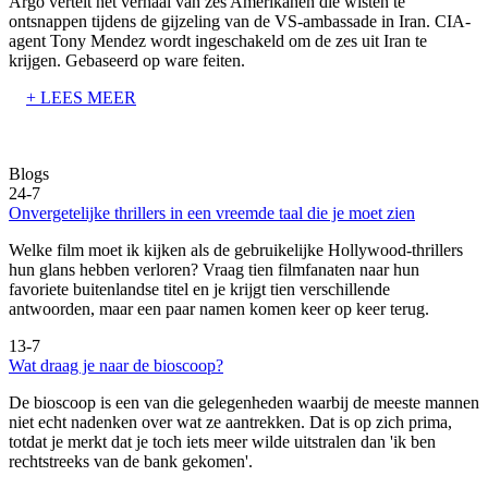
Argo vertelt het verhaal van zes Amerikanen die wisten te
ontsnappen tijdens de gijzeling van de VS-ambassade in Iran. CIA-
agent Tony Mendez wordt ingeschakeld om de zes uit Iran te
krijgen. Gebaseerd op ware feiten.
+ LEES MEER
Blogs
24-7
Onvergetelijke thrillers in een vreemde taal die je moet zien
Welke film moet ik kijken als de gebruikelijke Hollywood-thrillers
hun glans hebben verloren? Vraag tien filmfanaten naar hun
favoriete buitenlandse titel en je krijgt tien verschillende
antwoorden, maar een paar namen komen keer op keer terug.
13-7
Wat draag je naar de bioscoop?
De bioscoop is een van die gelegenheden waarbij de meeste mannen
niet echt nadenken over wat ze aantrekken. Dat is op zich prima,
totdat je merkt dat je toch iets meer wilde uitstralen dan 'ik ben
rechtstreeks van de bank gekomen'.