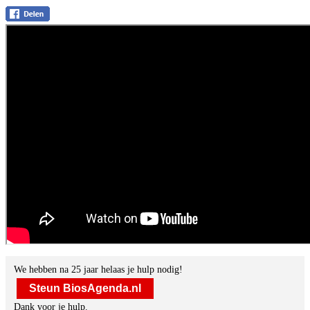
We hebben na 25 jaar helaas je hulp nodig!
Steun BiosAgenda.nl
Dank voor je hulp.