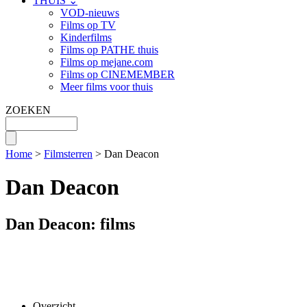
THUIS ⌄
VOD-nieuws
Films op TV
Kinderfilms
Films op PATHE thuis
Films op mejane.com
Films op CINEMEMBER
Meer films voor thuis
ZOEKEN
Home
>
Filmsterren
> Dan Deacon
Dan Deacon
Dan Deacon: films
Overzicht