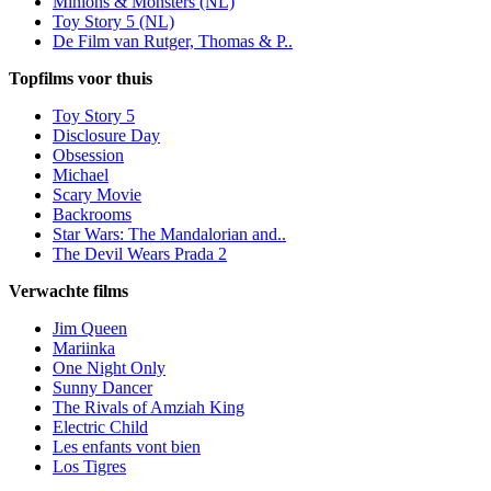
Minions & Monsters (NL)
Toy Story 5 (NL)
De Film van Rutger, Thomas & P..
Topfilms voor thuis
Toy Story 5
Disclosure Day
Obsession
Michael
Scary Movie
Backrooms
Star Wars: The Mandalorian and..
The Devil Wears Prada 2
Verwachte films
Jim Queen
Mariinka
One Night Only
Sunny Dancer
The Rivals of Amziah King
Electric Child
Les enfants vont bien
Los Tigres