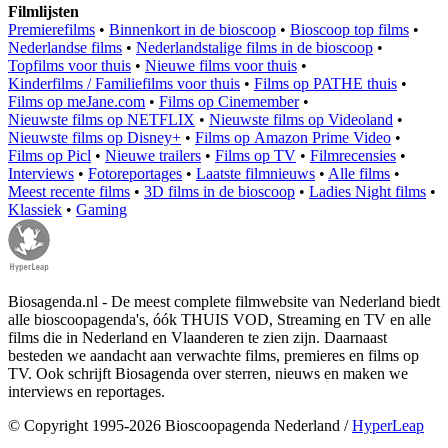
Filmlijsten
Premierefilms
•
Binnenkort in de bioscoop
•
Bioscoop top films
•
Nederlandse films
•
Nederlandstalige films in de bioscoop
•
Topfilms voor thuis
•
Nieuwe films voor thuis
•
Kinderfilms / Familiefilms voor thuis
•
Films op PATHE thuis
•
Films op meJane.com
•
Films op Cinemember
•
Nieuwste films op NETFLIX
•
Nieuwste films op Videoland
•
Nieuwste films op Disney+
•
Films op Amazon Prime Video
•
Films op Picl
•
Nieuwe trailers
•
Films op TV
•
Filmrecensies
•
Interviews
•
Fotoreportages
•
Laatste filmnieuws
•
Alle films
•
Meest recente films
•
3D films in de bioscoop
•
Ladies Night films
•
Klassiek
•
Gaming
Biosagenda.nl - De meest complete filmwebsite van Nederland biedt
alle bioscoopagenda's, óók THUIS VOD, Streaming en TV en alle
films die in Nederland en Vlaanderen te zien zijn. Daarnaast
besteden we aandacht aan verwachte films, premieres en films op
TV. Ook schrijft Biosagenda over sterren, nieuws en maken we
interviews en reportages.
© Copyright 1995-2026 Bioscoopagenda Nederland /
HyperLeap