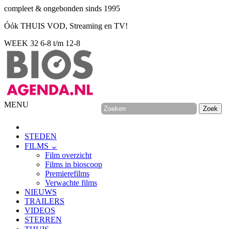
compleet & ongebonden sinds 1995
Óók THUIS VOD, Streaming en TV!
WEEK 32
6-8 t/m 12-8
MENU
STEDEN
FILMS ⌄
Film overzicht
Films in bioscoop
Premierefilms
Verwachte films
NIEUWS
TRAILERS
VIDEOS
STERREN