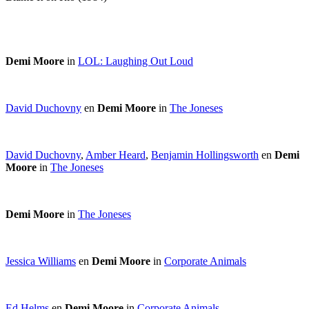
Demi Moore
in
LOL: Laughing Out Loud
David Duchovny
en
Demi Moore
in
The Joneses
David Duchovny
,
Amber Heard
,
Benjamin Hollingsworth
en
Demi
Moore
in
The Joneses
Demi Moore
in
The Joneses
Jessica Williams
en
Demi Moore
in
Corporate Animals
Ed Helms
en
Demi Moore
in
Corporate Animals