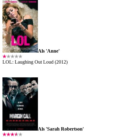
Als 'Anne'
LOL: Laughing Out Loud (2012)
Als 'Sarah Robertson'