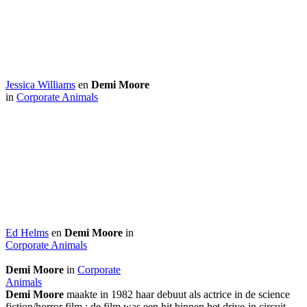
Jessica Williams
en
Demi Moore
in
Corporate Animals
Ed Helms
en
Demi Moore
in
Corporate Animals
Demi Moore
in
Corporate
Animals
Demi Moore
maakte in 1982 haar debuut als actrice in de science
fiction/horror film
; de film was een hit binnen het drive-in circuit.