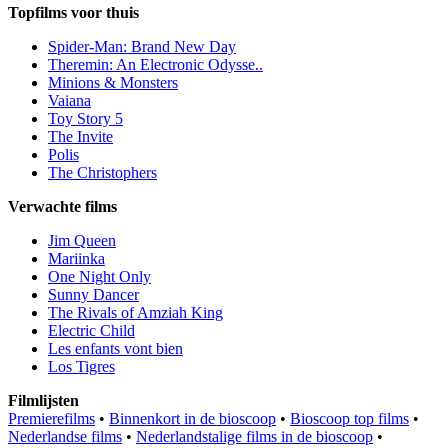
Topfilms voor thuis
Spider-Man: Brand New Day
Theremin: An Electronic Odysse..
Minions & Monsters
Vaiana
Toy Story 5
The Invite
Polis
The Christophers
Verwachte films
Jim Queen
Mariinka
One Night Only
Sunny Dancer
The Rivals of Amziah King
Electric Child
Les enfants vont bien
Los Tigres
Filmlijsten
Premierefilms
•
Binnenkort in de bioscoop
•
Bioscoop top films
•
Nederlandse films
•
Nederlandstalige films in de bioscoop
•