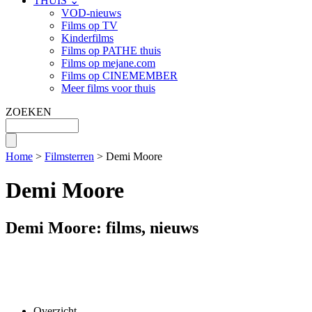
THUIS ⌄
VOD-nieuws
Films op TV
Kinderfilms
Films op PATHE thuis
Films op mejane.com
Films op CINEMEMBER
Meer films voor thuis
ZOEKEN
Home
>
Filmsterren
> Demi Moore
Demi Moore
Demi Moore: films, nieuws
Overzicht