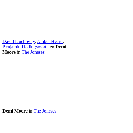
David Duchovny
,
Amber Heard
,
Benjamin Hollingsworth
en
Demi
Moore
in
The Joneses
Demi Moore
in
The Joneses