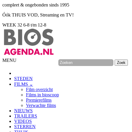
compleet & ongebonden sinds 1995
Óók THUIS VOD, Streaming en TV!
WEEK 32
6-8 t/m 12-8
MENU
STEDEN
FILMS ⌄
Film overzicht
Films in bioscoop
Premierefilms
Verwachte films
NIEUWS
TRAILERS
VIDEOS
STERREN