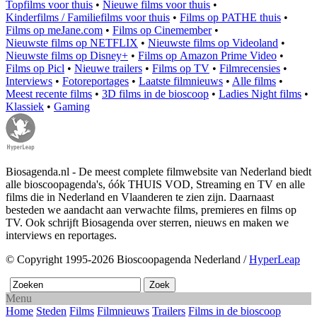
Topfilms voor thuis
•
Nieuwe films voor thuis
•
Kinderfilms / Familiefilms voor thuis
•
Films op PATHE thuis
•
Films op meJane.com
•
Films op Cinemember
•
Nieuwste films op NETFLIX
•
Nieuwste films op Videoland
•
Nieuwste films op Disney+
•
Films op Amazon Prime Video
•
Films op Picl
•
Nieuwe trailers
•
Films op TV
•
Filmrecensies
•
Interviews
•
Fotoreportages
•
Laatste filmnieuws
•
Alle films
•
Meest recente films
•
3D films in de bioscoop
•
Ladies Night films
•
Klassiek
•
Gaming
Biosagenda.nl - De meest complete filmwebsite van Nederland biedt
alle bioscoopagenda's, óók THUIS VOD, Streaming en TV en alle
films die in Nederland en Vlaanderen te zien zijn. Daarnaast
besteden we aandacht aan verwachte films, premieres en films op
TV. Ook schrijft Biosagenda over sterren, nieuws en maken we
interviews en reportages.
© Copyright 1995-2026 Bioscoopagenda Nederland /
HyperLeap
Menu
Home
Steden
Films
Filmnieuws
Trailers
Films in de bioscoop