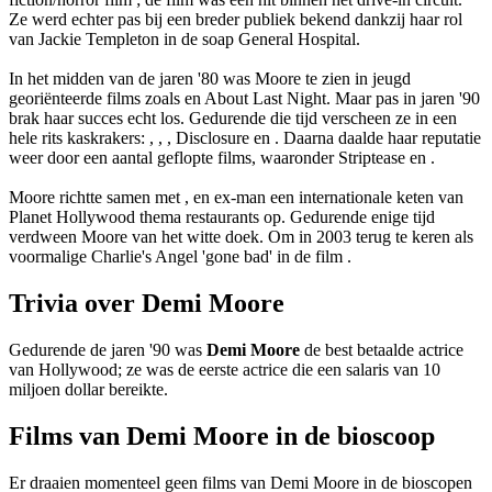
Ze werd echter pas bij een breder publiek bekend dankzij haar rol
van Jackie Templeton in de soap General Hospital.
In het midden van de jaren '80 was Moore te zien in jeugd
georiënteerde films zoals
en About Last Night. Maar pas in jaren '90
brak haar succes echt los. Gedurende die tijd verscheen ze in een
hele rits kaskrakers:
,
,
, Disclosure en
. Daarna daalde haar reputatie
weer door een aantal geflopte films, waaronder Striptease en
.
Moore richtte samen met
,
en ex-man
een internationale keten van
Planet Hollywood thema restaurants op. Gedurende enige tijd
verdween Moore van het witte doek. Om in 2003 terug te keren als
voormalige Charlie's Angel 'gone bad' in de film
.
Trivia over Demi Moore
Gedurende de jaren '90 was
Demi Moore
de best betaalde actrice
van Hollywood; ze was de eerste actrice die een salaris van 10
miljoen dollar bereikte.
Films van Demi Moore in de bioscoop
Er draaien momenteel geen films van Demi Moore in de bioscopen