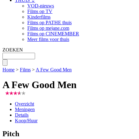
THUIS ⌄
VOD-nieuws
Films op TV
Kinderfilms
Films op PATHE thuis
Films op mejane.com
Films op CINEMEMBER
Meer films voor thuis
ZOEKEN
Home
>
Films
>
A Few Good Men
A Few Good Men
Overzicht
Meningen
Details
Koop/Huur
Pitch