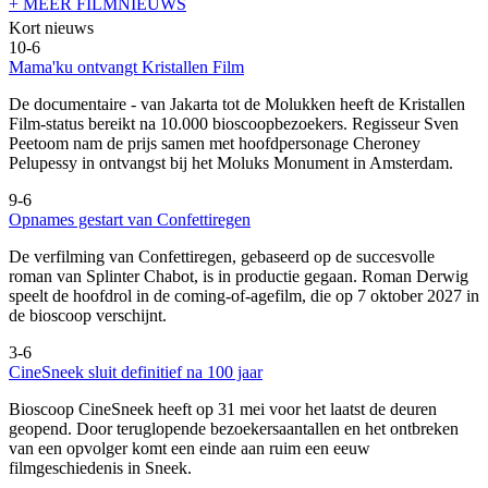
+ MEER FILMNIEUWS
Kort nieuws
10-6
Mama'ku ontvangt Kristallen Film
De documentaire
- van Jakarta tot de Molukken heeft de Kristallen
Film-status bereikt na 10.000 bioscoopbezoekers. Regisseur Sven
Peetoom nam de prijs samen met hoofdpersonage Cheroney
Pelupessy in ontvangst bij het Moluks Monument in Amsterdam.
9-6
Opnames gestart van Confettiregen
De verfilming van Confettiregen, gebaseerd op de succesvolle
roman van Splinter Chabot, is in productie gegaan. Roman Derwig
speelt de hoofdrol in de coming-of-agefilm, die op 7 oktober 2027 in
de bioscoop verschijnt.
3-6
CineSneek sluit definitief na 100 jaar
Bioscoop CineSneek heeft op 31 mei voor het laatst de deuren
geopend. Door teruglopende bezoekersaantallen en het ontbreken
van een opvolger komt een einde aan ruim een eeuw
filmgeschiedenis in Sneek.