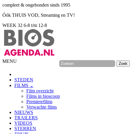
compleet & ongebonden sinds 1995
Óók THUIS VOD, Streaming en TV!
WEEK 32
6-8 t/m 12-8
MENU
STEDEN
FILMS ⌄
Film overzicht
Films in bioscoop
Premierefilms
Verwachte films
NIEUWS
TRAILERS
VIDEOS
STERREN