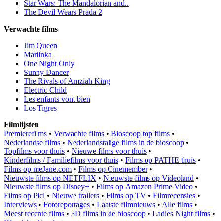
Star Wars: The Mandalorian and..
The Devil Wears Prada 2
Verwachte films
Jim Queen
Mariinka
One Night Only
Sunny Dancer
The Rivals of Amziah King
Electric Child
Les enfants vont bien
Los Tigres
Filmlijsten
Premierefilms
•
Verwachte films
•
Bioscoop top films
•
Nederlandse films
•
Nederlandstalige films in de bioscoop
•
Topfilms voor thuis
•
Nieuwe films voor thuis
•
Kinderfilms / Familiefilms voor thuis
•
Films op PATHE thuis
•
Films op meJane.com
•
Films op Cinemember
•
Nieuwste films op NETFLIX
•
Nieuwste films op Videoland
•
Nieuwste films op Disney+
•
Films op Amazon Prime Video
•
Films op Picl
•
Nieuwe trailers
•
Films op TV
•
Filmrecensies
•
Interviews
•
Fotoreportages
•
Laatste filmnieuws
•
Alle films
•
Meest recente films
•
3D films in de bioscoop
•
Ladies Night films
•