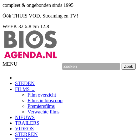
compleet & ongebonden sinds 1995
Óók THUIS VOD, Streaming en TV!
WEEK 32
6-8 t/m 12-8
MENU
STEDEN
FILMS ⌄
Film overzicht
Films in bioscoop
Premierefilms
Verwachte films
NIEUWS
TRAILERS
VIDEOS
STERREN