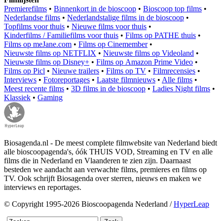
Premierefilms
•
Binnenkort in de bioscoop
•
Bioscoop top films
•
Nederlandse films
•
Nederlandstalige films in de bioscoop
•
Topfilms voor thuis
•
Nieuwe films voor thuis
•
Kinderfilms / Familiefilms voor thuis
•
Films op PATHE thuis
•
Films op meJane.com
•
Films op Cinemember
•
Nieuwste films op NETFLIX
•
Nieuwste films op Videoland
•
Nieuwste films op Disney+
•
Films op Amazon Prime Video
•
Films op Picl
•
Nieuwe trailers
•
Films op TV
•
Filmrecensies
•
Interviews
•
Fotoreportages
•
Laatste filmnieuws
•
Alle films
•
Meest recente films
•
3D films in de bioscoop
•
Ladies Night films
•
Klassiek
•
Gaming
Biosagenda.nl - De meest complete filmwebsite van Nederland biedt
alle bioscoopagenda's, óók THUIS VOD, Streaming en TV en alle
films die in Nederland en Vlaanderen te zien zijn. Daarnaast
besteden we aandacht aan verwachte films, premieres en films op
TV. Ook schrijft Biosagenda over sterren, nieuws en maken we
interviews en reportages.
© Copyright 1995-2026 Bioscoopagenda Nederland /
HyperLeap