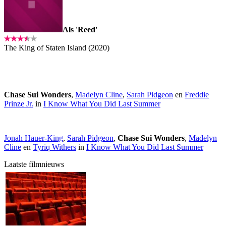
Als 'Reed'
The King of Staten Island (2020)
Chase Sui Wonders
,
Madelyn Cline
,
Sarah Pidgeon
en
Freddie
Prinze Jr.
in
I Know What You Did Last Summer
Jonah Hauer-King
,
Sarah Pidgeon
,
Chase Sui Wonders
,
Madelyn
Cline
en
Tyriq Withers
in
I Know What You Did Last Summer
Laatste filmnieuws