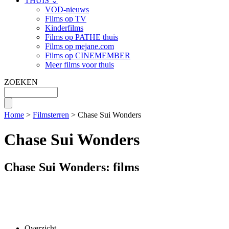
THUIS ⌄
VOD-nieuws
Films op TV
Kinderfilms
Films op PATHE thuis
Films op mejane.com
Films op CINEMEMBER
Meer films voor thuis
ZOEKEN
Home
>
Filmsterren
> Chase Sui Wonders
Chase Sui Wonders
Chase Sui Wonders: films
Overzicht