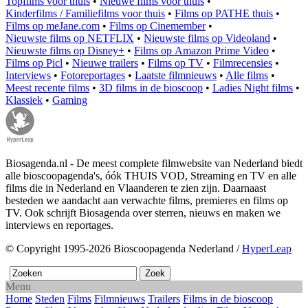
Topfilms voor thuis
•
Nieuwe films voor thuis
•
Kinderfilms / Familiefilms voor thuis
•
Films op PATHE thuis
•
Films op meJane.com
•
Films op Cinemember
•
Nieuwste films op NETFLIX
•
Nieuwste films op Videoland
•
Nieuwste films op Disney+
•
Films op Amazon Prime Video
•
Films op Picl
•
Nieuwe trailers
•
Films op TV
•
Filmrecensies
•
Interviews
•
Fotoreportages
•
Laatste filmnieuws
•
Alle films
•
Meest recente films
•
3D films in de bioscoop
•
Ladies Night films
•
Klassiek
•
Gaming
Biosagenda.nl - De meest complete filmwebsite van Nederland biedt
alle bioscoopagenda's, óók THUIS VOD, Streaming en TV en alle
films die in Nederland en Vlaanderen te zien zijn. Daarnaast
besteden we aandacht aan verwachte films, premieres en films op
TV. Ook schrijft Biosagenda over sterren, nieuws en maken we
interviews en reportages.
© Copyright 1995-2026 Bioscoopagenda Nederland /
HyperLeap
Menu
Home
Steden
Films
Filmnieuws
Trailers
Films in de bioscoop