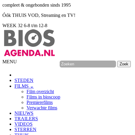
compleet & ongebonden sinds 1995
Óók THUIS VOD, Streaming en TV!
WEEK 32
6-8 t/m 12-8
MENU
STEDEN
FILMS ⌄
Film overzicht
Films in bioscoop
Premierefilms
Verwachte films
NIEUWS
TRAILERS
VIDEOS
STERREN