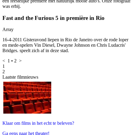
een feestelijke première met natuurlijk mooie auto's. Onze fotograaf
was erbij.
Fast and the Furious 5 in première in Rio
Array
16-4-2011 Gisteravond liepen in Rio de Janeiro over de rode loper
en mede-spelers Vin Diesel, Dwayne Johnson en Chris Ludacris'
Bridges.
speelt zich af in deze stad.
<
1
•
2
>
1
2
Laatste filmnieuws
Klaar om films in het echt te beleven?
Ga eens naar het theater!