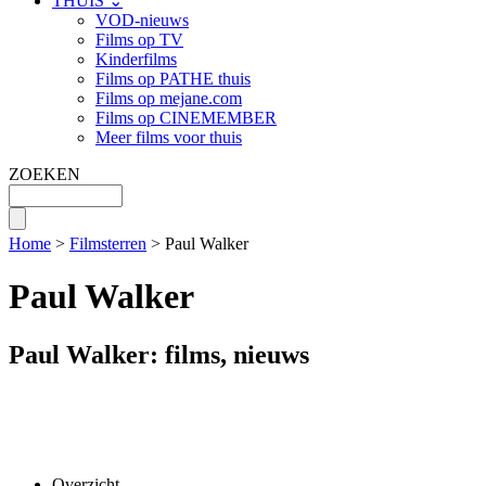
THUIS ⌄
VOD-nieuws
Films op TV
Kinderfilms
Films op PATHE thuis
Films op mejane.com
Films op CINEMEMBER
Meer films voor thuis
ZOEKEN
Home
>
Filmsterren
> Paul Walker
Paul Walker
Paul Walker: films, nieuws
Overzicht