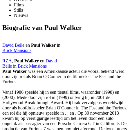
Films
Stills
Nieuws
Biografie van Paul Walker
David Belle
en
Paul Walker
in
Brick Mansions
RZA
,
Paul Walker
en
David
Belle
in
Brick Mansions
Paul Walker
was een Amerikaanse acteur die vooral bekend werd
door zijn rol als Brian O'Conner in de filmreeks The Fast and the
Furious.
Vanaf 1986 speelde hij in een tiental films, waaronder
(1998) en
(2000). Mede door zijn rol in
(1999) ontving hij in 2001 de
Hollywood Breakthrough Award. Hij brak vervolgens wereldwijd
door als hoofdrolspeler Brian O'Conner in The Fast and the Furious,
een rol die hij opnieuw speelde in
,
,
en
. Op 30 november 2013
kwam hij op veertigjarige leeftijd om het leven door een auto-
ongeluk als passagier van een Porsche Carrera GT in Californië. De
productie van Furious 7 was toen nog niet afgerond. De twee broers