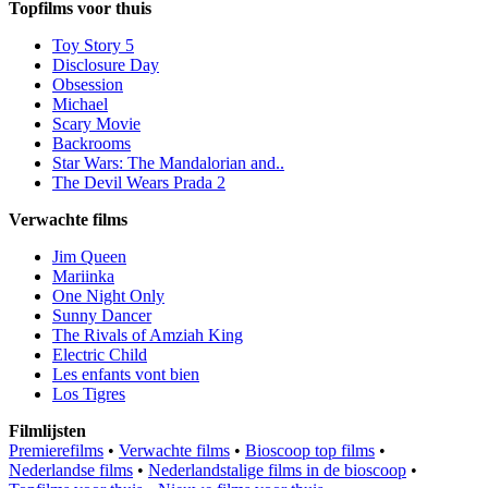
Topfilms voor thuis
Toy Story 5
Disclosure Day
Obsession
Michael
Scary Movie
Backrooms
Star Wars: The Mandalorian and..
The Devil Wears Prada 2
Verwachte films
Jim Queen
Mariinka
One Night Only
Sunny Dancer
The Rivals of Amziah King
Electric Child
Les enfants vont bien
Los Tigres
Filmlijsten
Premierefilms
•
Verwachte films
•
Bioscoop top films
•
Nederlandse films
•
Nederlandstalige films in de bioscoop
•