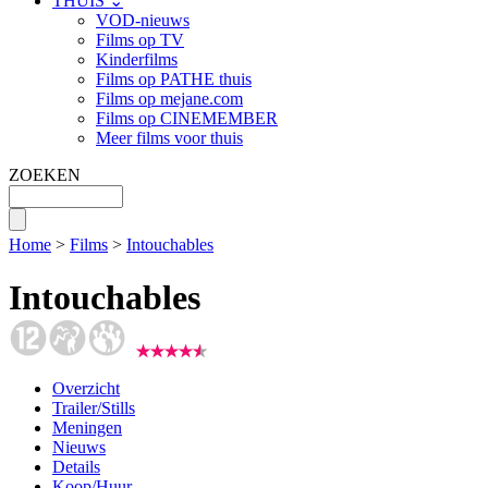
THUIS ⌄
VOD-nieuws
Films op TV
Kinderfilms
Films op PATHE thuis
Films op mejane.com
Films op CINEMEMBER
Meer films voor thuis
ZOEKEN
Home
>
Films
>
Intouchables
Intouchables
Overzicht
Trailer/Stills
Meningen
Nieuws
Details
Koop/Huur