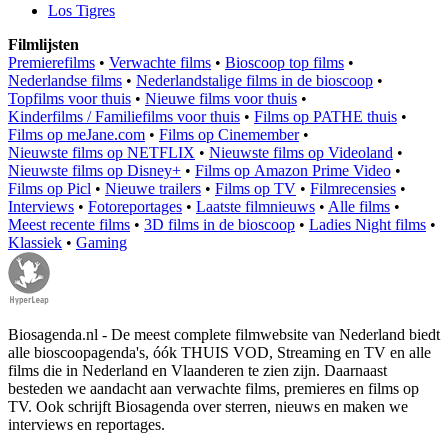
Los Tigres
Filmlijsten
Premierefilms
•
Verwachte films
•
Bioscoop top films
•
Nederlandse films
•
Nederlandstalige films in de bioscoop
•
Topfilms voor thuis
•
Nieuwe films voor thuis
•
Kinderfilms / Familiefilms voor thuis
•
Films op PATHE thuis
•
Films op meJane.com
•
Films op Cinemember
•
Nieuwste films op NETFLIX
•
Nieuwste films op Videoland
•
Nieuwste films op Disney+
•
Films op Amazon Prime Video
•
Films op Picl
•
Nieuwe trailers
•
Films op TV
•
Filmrecensies
•
Interviews
•
Fotoreportages
•
Laatste filmnieuws
•
Alle films
•
Meest recente films
•
3D films in de bioscoop
•
Ladies Night films
•
Klassiek
•
Gaming
Biosagenda.nl - De meest complete filmwebsite van Nederland biedt
alle bioscoopagenda's, óók THUIS VOD, Streaming en TV en alle
films die in Nederland en Vlaanderen te zien zijn. Daarnaast
besteden we aandacht aan verwachte films, premieres en films op
TV. Ook schrijft Biosagenda over sterren, nieuws en maken we
interviews en reportages.