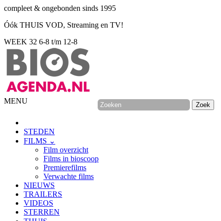
compleet & ongebonden sinds 1995
Óók THUIS VOD, Streaming en TV!
WEEK 32
6-8 t/m 12-8
MENU
STEDEN
FILMS ⌄
Film overzicht
Films in bioscoop
Premierefilms
Verwachte films
NIEUWS
TRAILERS
VIDEOS
STERREN