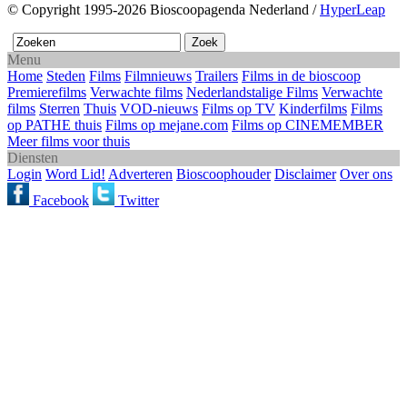
© Copyright 1995-2026 Bioscoopagenda Nederland /
HyperLeap
Menu
Home
Steden
Films
Filmnieuws
Trailers
Films in de bioscoop
Premierefilms
Verwachte films
Nederlandstalige Films
Verwachte
films
Sterren
Thuis
VOD-nieuws
Films op TV
Kinderfilms
Films
op PATHE thuis
Films op mejane.com
Films op CINEMEMBER
Meer films voor thuis
Diensten
Login
Word Lid!
Adverteren
Bioscoophouder
Disclaimer
Over ons
Facebook
Twitter