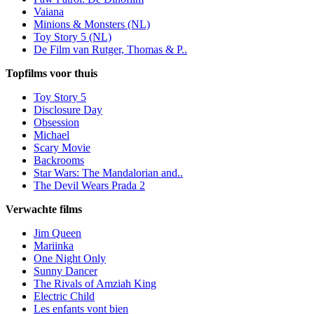
Vaiana
Minions & Monsters (NL)
Toy Story 5 (NL)
De Film van Rutger, Thomas & P..
Topfilms voor thuis
Toy Story 5
Disclosure Day
Obsession
Michael
Scary Movie
Backrooms
Star Wars: The Mandalorian and..
The Devil Wears Prada 2
Verwachte films
Jim Queen
Mariinka
One Night Only
Sunny Dancer
The Rivals of Amziah King
Electric Child
Les enfants vont bien