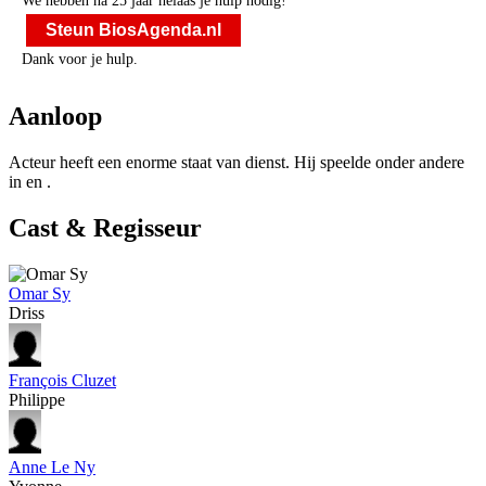
We hebben na 25 jaar helaas je hulp nodig!
Steun BiosAgenda.nl
Dank voor je hulp.
Aanloop
Acteur
heeft een enorme staat van dienst. Hij speelde onder andere
in
en
.
Cast & Regisseur
Omar Sy
Driss
François Cluzet
Philippe
Anne Le Ny