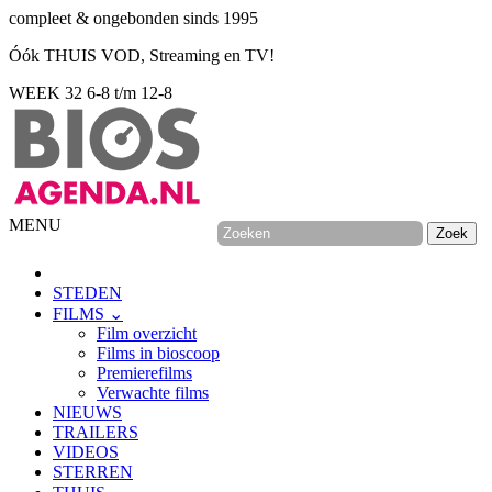
compleet & ongebonden sinds 1995
Óók THUIS VOD, Streaming en TV!
WEEK 32
6-8 t/m 12-8
MENU
STEDEN
FILMS ⌄
Film overzicht
Films in bioscoop
Premierefilms
Verwachte films
NIEUWS
TRAILERS
VIDEOS
STERREN