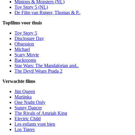
Minions & Monsters (NL)
Toy Story 5 (NL)
De Film van Rutger, Thomas & P..
Topfilms voor thuis
Toy Story 5
Disclosure Day
Obsession
Michael
Scary Movie
Backrooms
Star Wars: The Mandalorian and..
The Devil Wears Prada 2
Verwachte films
Jim Queen
Mariinka
One Night Only
Sunny Dancer
The Rivals of Amziah King
Electric Child
Les enfants vont bien
Los Tigres