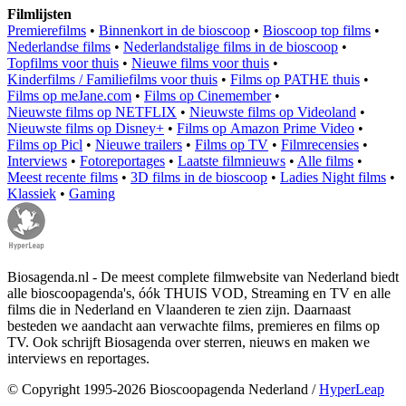
Filmlijsten
Premierefilms
•
Binnenkort in de bioscoop
•
Bioscoop top films
•
Nederlandse films
•
Nederlandstalige films in de bioscoop
•
Topfilms voor thuis
•
Nieuwe films voor thuis
•
Kinderfilms / Familiefilms voor thuis
•
Films op PATHE thuis
•
Films op meJane.com
•
Films op Cinemember
•
Nieuwste films op NETFLIX
•
Nieuwste films op Videoland
•
Nieuwste films op Disney+
•
Films op Amazon Prime Video
•
Films op Picl
•
Nieuwe trailers
•
Films op TV
•
Filmrecensies
•
Interviews
•
Fotoreportages
•
Laatste filmnieuws
•
Alle films
•
Meest recente films
•
3D films in de bioscoop
•
Ladies Night films
•
Klassiek
•
Gaming
Biosagenda.nl - De meest complete filmwebsite van Nederland biedt
alle bioscoopagenda's, óók THUIS VOD, Streaming en TV en alle
films die in Nederland en Vlaanderen te zien zijn. Daarnaast
besteden we aandacht aan verwachte films, premieres en films op
TV. Ook schrijft Biosagenda over sterren, nieuws en maken we
interviews en reportages.
© Copyright 1995-2026 Bioscoopagenda Nederland /
HyperLeap