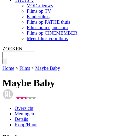
THUIS ⌄
VOD-nieuws
Films op TV
Kinderfilms
Films op PATHE thuis
Films op mejane.com
Films op CINEMEMBER
Meer films voor thuis
ZOEKEN
Home
>
Films
>
Maybe Baby
Maybe Baby
Overzicht
Meningen
Details
Koop/Huur