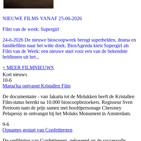
NIEUWE FILMS VANAF 25-06-2026
Film van de week: Supergirl
24-6-2026 De nieuwe bioscoopweek brengt superhelden, drama en
familiefilms naar het witte doek. BiosAgenda kiest Supergirl als
Film van de Week: een nieuwe start voor een van de bekendste
heldinnen uit het...
+ MEER FILMNIEUWS
Kort nieuws
10-6
Mama'ku ontvangt Kristallen Film
De documentaire
- van Jakarta tot de Molukken heeft de Kristallen
Film-status bereikt na 10.000 bioscoopbezoekers. Regisseur Sven
Peetoom nam de prijs samen met hoofdpersonage Cheroney
Pelupessy in ontvangst bij het Moluks Monument in Amsterdam.
9-6
Opnames gestart van Confettiregen
De verfilming van Confettiregen, gebaseerd op de succesvolle