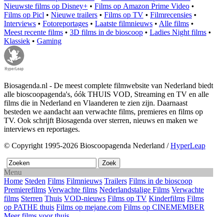
Nieuwste films op Disney+
•
Films op Amazon Prime Video
•
Films op Picl
•
Nieuwe trailers
•
Films op TV
•
Filmrecensies
•
Interviews
•
Fotoreportages
•
Laatste filmnieuws
•
Alle films
•
Meest recente films
•
3D films in de bioscoop
•
Ladies Night films
•
Klassiek
•
Gaming
Biosagenda.nl - De meest complete filmwebsite van Nederland biedt
alle bioscoopagenda's, óók THUIS VOD, Streaming en TV en alle
films die in Nederland en Vlaanderen te zien zijn. Daarnaast
besteden we aandacht aan verwachte films, premieres en films op
TV. Ook schrijft Biosagenda over sterren, nieuws en maken we
interviews en reportages.
© Copyright 1995-2026 Bioscoopagenda Nederland /
HyperLeap
Menu
Home
Steden
Films
Filmnieuws
Trailers
Films in de bioscoop
Premierefilms
Verwachte films
Nederlandstalige Films
Verwachte
films
Sterren
Thuis
VOD-nieuws
Films op TV
Kinderfilms
Films
op PATHE thuis
Films op mejane.com
Films op CINEMEMBER
Meer films voor thuis