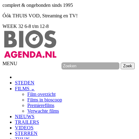
compleet & ongebonden sinds 1995
Óók THUIS VOD, Streaming en TV!
WEEK 32
6-8 t/m 12-8
MENU
STEDEN
FILMS ⌄
Film overzicht
Films in bioscoop
Premierefilms
Verwachte films
NIEUWS
TRAILERS
VIDEOS
STERREN