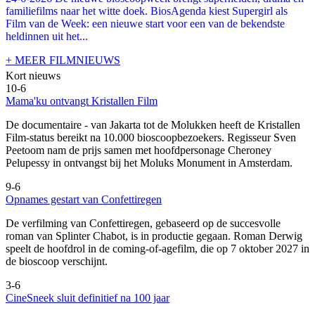
familiefilms naar het witte doek. BiosAgenda kiest Supergirl als
Film van de Week: een nieuwe start voor een van de bekendste
heldinnen uit het...
+ MEER FILMNIEUWS
Kort nieuws
10-6
Mama'ku ontvangt Kristallen Film
De documentaire
- van Jakarta tot de Molukken heeft de Kristallen
Film-status bereikt na 10.000 bioscoopbezoekers. Regisseur Sven
Peetoom nam de prijs samen met hoofdpersonage Cheroney
Pelupessy in ontvangst bij het Moluks Monument in Amsterdam.
9-6
Opnames gestart van Confettiregen
De verfilming van Confettiregen, gebaseerd op de succesvolle
roman van Splinter Chabot, is in productie gegaan. Roman Derwig
speelt de hoofdrol in de coming-of-agefilm, die op 7 oktober 2027 in
de bioscoop verschijnt.
3-6
CineSneek sluit definitief na 100 jaar