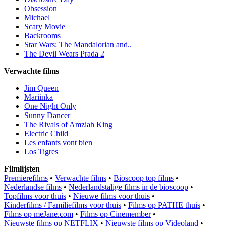
Obsession
Michael
Scary Movie
Backrooms
Star Wars: The Mandalorian and..
The Devil Wears Prada 2
Verwachte films
Jim Queen
Mariinka
One Night Only
Sunny Dancer
The Rivals of Amziah King
Electric Child
Les enfants vont bien
Los Tigres
Filmlijsten
Premierefilms
•
Verwachte films
•
Bioscoop top films
•
Nederlandse films
•
Nederlandstalige films in de bioscoop
•
Topfilms voor thuis
•
Nieuwe films voor thuis
•
Kinderfilms / Familiefilms voor thuis
•
Films op PATHE thuis
•
Films op meJane.com
•
Films op Cinemember
•
Nieuwste films op NETFLIX
•
Nieuwste films op Videoland
•