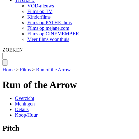
THUIS ⌄
VOD-nieuws
Films op TV
Kinderfilms
Films op PATHE thuis
Films op mejane.com
Films op CINEMEMBER
Meer films voor thuis
ZOEKEN
Home
>
Films
>
Run of the Arrow
Run of the Arrow
Overzicht
Meningen
Details
Koop/Huur
Pitch