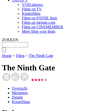
THUIS ⌄
VOD-nieuws
Films op TV
Kinderfilms
Films op PATHE thuis
Films op mejane.com
Films op CINEMEMBER
Meer films voor thuis
ZOEKEN
Home
>
Films
>
The Ninth Gate
The Ninth Gate
Overzicht
Meningen
Details
Koop/Huur