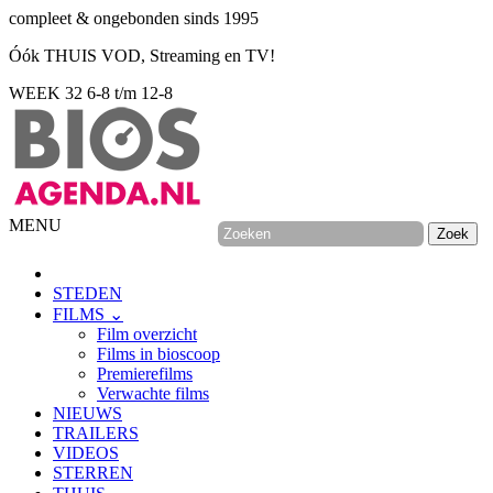
compleet & ongebonden sinds 1995
Óók THUIS VOD, Streaming en TV!
WEEK 32
6-8 t/m 12-8
MENU
STEDEN
FILMS ⌄
Film overzicht
Films in bioscoop
Premierefilms
Verwachte films
NIEUWS
TRAILERS
VIDEOS
STERREN