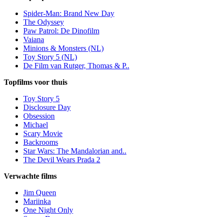
Spider-Man: Brand New Day
The Odyssey
Paw Patrol: De Dinofilm
Vaiana
Minions & Monsters (NL)
Toy Story 5 (NL)
De Film van Rutger, Thomas & P..
Topfilms voor thuis
Toy Story 5
Disclosure Day
Obsession
Michael
Scary Movie
Backrooms
Star Wars: The Mandalorian and..
The Devil Wears Prada 2
Verwachte films
Jim Queen
Mariinka
One Night Only