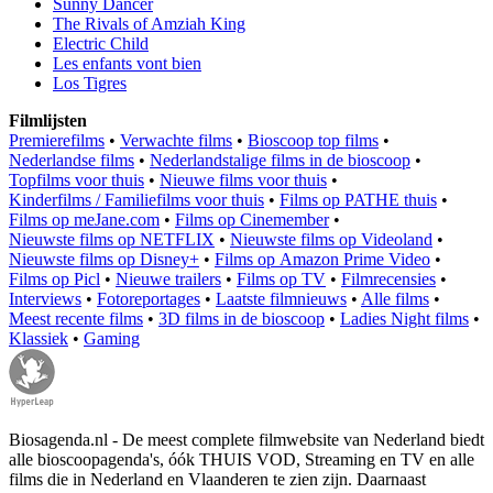
Sunny Dancer
The Rivals of Amziah King
Electric Child
Les enfants vont bien
Los Tigres
Filmlijsten
Premierefilms
•
Verwachte films
•
Bioscoop top films
•
Nederlandse films
•
Nederlandstalige films in de bioscoop
•
Topfilms voor thuis
•
Nieuwe films voor thuis
•
Kinderfilms / Familiefilms voor thuis
•
Films op PATHE thuis
•
Films op meJane.com
•
Films op Cinemember
•
Nieuwste films op NETFLIX
•
Nieuwste films op Videoland
•
Nieuwste films op Disney+
•
Films op Amazon Prime Video
•
Films op Picl
•
Nieuwe trailers
•
Films op TV
•
Filmrecensies
•
Interviews
•
Fotoreportages
•
Laatste filmnieuws
•
Alle films
•
Meest recente films
•
3D films in de bioscoop
•
Ladies Night films
•
Klassiek
•
Gaming
Biosagenda.nl - De meest complete filmwebsite van Nederland biedt
alle bioscoopagenda's, óók THUIS VOD, Streaming en TV en alle
films die in Nederland en Vlaanderen te zien zijn. Daarnaast