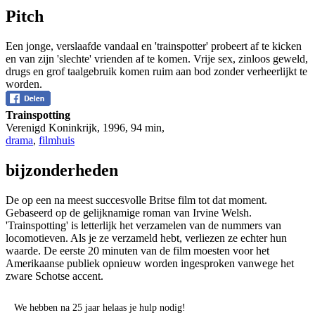
Pitch
Een jonge, verslaafde vandaal en 'trainspotter' probeert af te kicken
en van zijn 'slechte' vrienden af te komen. Vrije sex, zinloos geweld,
drugs en grof taalgebruik komen ruim aan bod zonder verheerlijkt te
worden.
Trainspotting
Verenigd Koninkrijk
,
1996
,
94 min
,
drama
,
filmhuis
bijzonderheden
De op een na meest succesvolle Britse film tot dat moment.
Gebaseerd op de gelijknamige roman van Irvine Welsh.
'Trainspotting' is letterlijk het verzamelen van de nummers van
locomotieven. Als je ze verzameld hebt, verliezen ze echter hun
waarde. De eerste 20 minuten van de film moesten voor het
Amerikaanse publiek opnieuw worden ingesproken vanwege het
zware Schotse accent.
We hebben na 25 jaar helaas je hulp nodig!