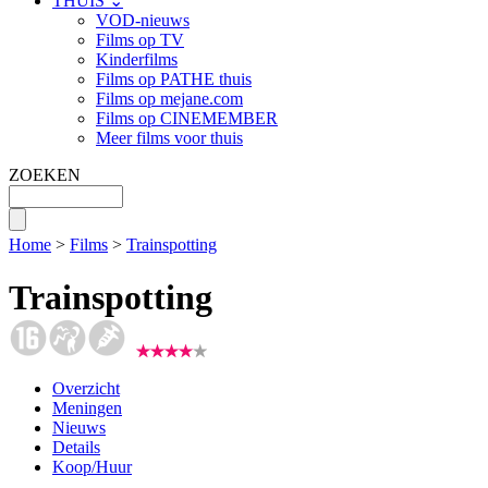
THUIS ⌄
VOD-nieuws
Films op TV
Kinderfilms
Films op PATHE thuis
Films op mejane.com
Films op CINEMEMBER
Meer films voor thuis
ZOEKEN
Home
>
Films
>
Trainspotting
Trainspotting
Overzicht
Meningen
Nieuws
Details
Koop/Huur