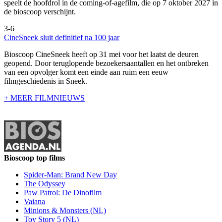
speelt de hoofdrol in de coming-of-agefilm, die op 7 oktober 2027 in
de bioscoop verschijnt.
3-6
CineSneek sluit definitief na 100 jaar
Bioscoop CineSneek heeft op 31 mei voor het laatst de deuren
geopend. Door teruglopende bezoekersaantallen en het ontbreken
van een opvolger komt een einde aan ruim een eeuw
filmgeschiedenis in Sneek.
+ MEER FILMNIEUWS
Bioscoop top films
Spider-Man: Brand New Day
The Odyssey
Paw Patrol: De Dinofilm
Vaiana
Minions & Monsters (NL)
Toy Story 5 (NL)