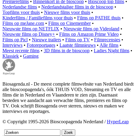
Premierefilms
•
Binnenkort in de bioscoop
•
Bioscoop top films
•
Nederlandse films
•
Nederlandstalige films in de bioscoop
•
Topfilms voor thuis
•
Nieuwe films voor thuis
•
Kinderfilms / Familiefilms voor thuis
•
Films op PATHE thuis
•
Films op meJane.com
•
Films op Cinemember
•
Nieuwste films op NETFLIX
•
Nieuwste films op Videoland
•
Nieuwste films op Disney+
•
Films op Amazon Prime Video
•
Films op Picl
•
Nieuwe trailers
•
Films op TV
•
Filmrecensies
•
Interviews
•
Fotoreportages
•
Laatste filmnieuws
•
Alle films
•
Meest recente films
•
3D films in de bioscoop
•
Ladies Night films
•
Klassiek
•
Gaming
Biosagenda.nl - De meest complete filmwebsite van Nederland biedt
alle bioscoopagenda's, óók THUIS VOD, Streaming en TV en alle
films die in Nederland en Vlaanderen te zien zijn. Daarnaast
besteden we aandacht aan verwachte films, premieres en films op
TV. Ook schrijft Biosagenda over sterren, nieuws en maken we
interviews en reportages.
© Copyright 1995-2026 Bioscoopagenda Nederland /
HyperLeap