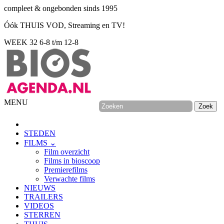
compleet & ongebonden sinds 1995
Óók THUIS VOD, Streaming en TV!
WEEK 32
6-8 t/m 12-8
MENU
STEDEN
FILMS ⌄
Film overzicht
Films in bioscoop
Premierefilms
Verwachte films
NIEUWS
TRAILERS
VIDEOS
STERREN