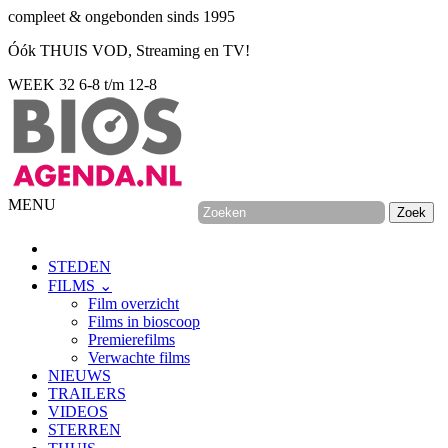
compleet & ongebonden sinds 1995
Óók THUIS VOD, Streaming en TV!
WEEK 32
6-8 t/m 12-8
MENU
STEDEN
FILMS ⌄
Film overzicht
Films in bioscoop
Premierefilms
Verwachte films
NIEUWS
TRAILERS
VIDEOS
STERREN