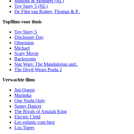
Minions & Monsters (NL)
Toy Story 5 (NL)
De Film van Rutger, Thomas & P..
Topfilms voor thuis
Toy Story 5
Disclosure Day
Obsession
Michael
Scary Movie
Backrooms
Star Wars: The Mandalorian and..
The Devil Wears Prada 2
Verwachte films
Jim Queen
Mariinka
One Night Only
Sunny Dancer
The Rivals of Amziah King
Electric Child
Les enfants vont bien
Los Tigres