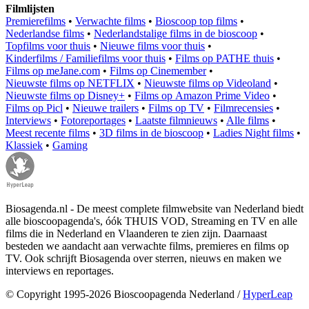
Filmlijsten
Premierefilms
•
Verwachte films
•
Bioscoop top films
•
Nederlandse films
•
Nederlandstalige films in de bioscoop
•
Topfilms voor thuis
•
Nieuwe films voor thuis
•
Kinderfilms / Familiefilms voor thuis
•
Films op PATHE thuis
•
Films op meJane.com
•
Films op Cinemember
•
Nieuwste films op NETFLIX
•
Nieuwste films op Videoland
•
Nieuwste films op Disney+
•
Films op Amazon Prime Video
•
Films op Picl
•
Nieuwe trailers
•
Films op TV
•
Filmrecensies
•
Interviews
•
Fotoreportages
•
Laatste filmnieuws
•
Alle films
•
Meest recente films
•
3D films in de bioscoop
•
Ladies Night films
•
Klassiek
•
Gaming
Biosagenda.nl - De meest complete filmwebsite van Nederland biedt
alle bioscoopagenda's, óók THUIS VOD, Streaming en TV en alle
films die in Nederland en Vlaanderen te zien zijn. Daarnaast
besteden we aandacht aan verwachte films, premieres en films op
TV. Ook schrijft Biosagenda over sterren, nieuws en maken we
interviews en reportages.
© Copyright 1995-2026 Bioscoopagenda Nederland /
HyperLeap