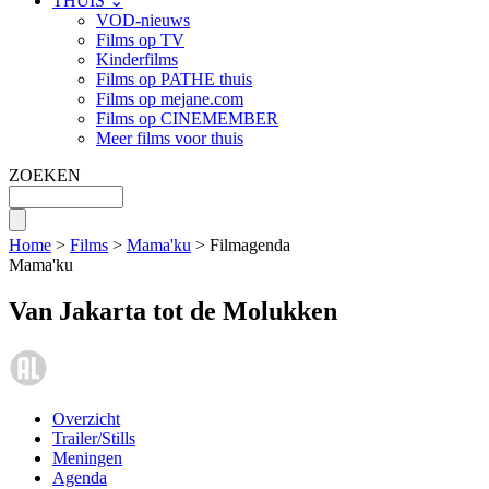
THUIS ⌄
VOD-nieuws
Films op TV
Kinderfilms
Films op PATHE thuis
Films op mejane.com
Films op CINEMEMBER
Meer films voor thuis
ZOEKEN
Home
>
Films
>
Mama'ku
> Filmagenda
Mama'ku
Van Jakarta tot de Molukken
Overzicht
Trailer/Stills
Meningen
Agenda