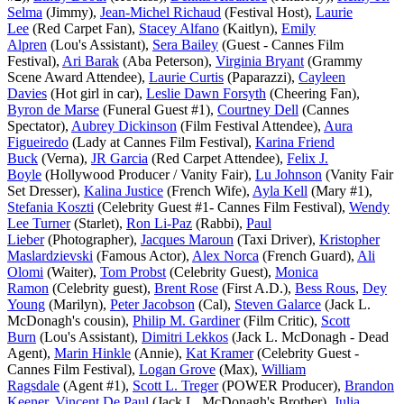
Selma
(Jimmy),
Jean-Michel Richaud
(Festival Host),
Laurie
Lee
(Red Carpet Fan),
Stacey Alfano
(Kaitlyn),
Emily
Alpren
(Lou's Assistant),
Sera Bailey
(Guest - Cannes Film
Festival),
Ari Barak
(Aba Peterson),
Virginia Bryant
(Grammy
Scene Award Attendee),
Laurie Curtis
(Paparazzi),
Cayleen
Davies
(Hot girl in car),
Leslie Dawn Forsyth
(Cheering Fan),
Byron de Marse
(Funeral Guest #1),
Courtney Dell
(Cannes
Spectator),
Aubrey Dickinson
(Film Festival Attendee),
Aura
Figueiredo
(Lady at Cannes Film Festival),
Karina Friend
Buck
(Verna),
JR Garcia
(Red Carpet Attendee),
Felix J.
Boyle
(Hollywood Producer / Vanity Fair),
Lu Johnson
(Vanity Fair
Set Dresser),
Kalina Justice
(French Wife),
Ayla Kell
(Mary #1),
Stefania Koszti
(Celebrity Guest #1- Cannes Film Festival),
Wendy
Lee Turner
(Starlet),
Ron Li-Paz
(Rabbi),
Paul
Lieber
(Photographer),
Jacques Maroun
(Taxi Driver),
Kristopher
Maslardzievski
(Famous Actor),
Alex Norca
(French Guard),
Ali
Olomi
(Waiter),
Tom Probst
(Celebrity Guest),
Monica
Ramon
(Celebrity guest),
Brent Rose
(First A.D.),
Bess Rous
,
Dey
Young
(Marilyn),
Peter Jacobson
(Cal),
Steven Galarce
(Jack L.
McDonagh's cousin),
Philip M. Gardiner
(Film Critic),
Scott
Burn
(Lou's Assistant),
Dimitri Lekkos
(Jack L. McDonagh - Dead
Agent),
Marin Hinkle
(Annie),
Kat Kramer
(Celebrity Guest -
Cannes Film Festival),
Logan Grove
(Max),
William
Ragsdale
(Agent #1),
Scott L. Treger
(POWER Producer),
Brandon
Keener
,
Vincent De Paul
(Jack L. McDonagh's Brother),
Julia