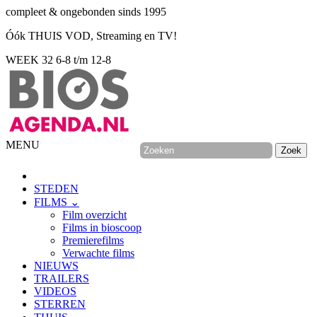
compleet & ongebonden sinds 1995
Óók THUIS VOD, Streaming en TV!
WEEK 32
6-8 t/m 12-8
MENU
STEDEN
FILMS ⌄
Film overzicht
Films in bioscoop
Premierefilms
Verwachte films
NIEUWS
TRAILERS
VIDEOS
STERREN