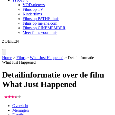
THUIS ⌄
VOD-nieuws
Films op TV
Kinderfilms
Films op PATHE thuis
Films op mejane.com
Films op CINEMEMBER
Meer films voor thuis
ZOEKEN
Home
>
Films
>
What Just Happened
> Detailinformatie
What Just Happened
Detailinformatie over de film
What Just Happened
Overzicht
Meningen
Details