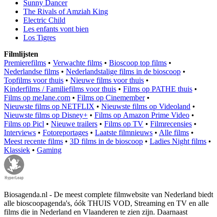
Sunny Dancer
The Rivals of Amziah King
Electric Child
Les enfants vont bien
Los Tigres
Filmlijsten
Premierefilms
•
Verwachte films
•
Bioscoop top films
•
Nederlandse films
•
Nederlandstalige films in de bioscoop
•
Topfilms voor thuis
•
Nieuwe films voor thuis
•
Kinderfilms / Familiefilms voor thuis
•
Films op PATHE thuis
•
Films op meJane.com
•
Films op Cinemember
•
Nieuwste films op NETFLIX
•
Nieuwste films op Videoland
•
Nieuwste films op Disney+
•
Films op Amazon Prime Video
•
Films op Picl
•
Nieuwe trailers
•
Films op TV
•
Filmrecensies
•
Interviews
•
Fotoreportages
•
Laatste filmnieuws
•
Alle films
•
Meest recente films
•
3D films in de bioscoop
•
Ladies Night films
•
Klassiek
•
Gaming
Biosagenda.nl - De meest complete filmwebsite van Nederland biedt
alle bioscoopagenda's, óók THUIS VOD, Streaming en TV en alle
films die in Nederland en Vlaanderen te zien zijn. Daarnaast