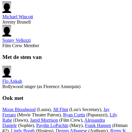
Michael Wincott
Jeremy Brunell
Sonny Vellozzi
Film Crew Member
Met de stem van
Flo Ankah
Bollywood singer (as Florence Annequin)
Ook met
Moon Bloodgood
(Laura),
Jill Flint
(Lou's Secretary),
Jay
Ferraro
(Movie Theater Patron),
Ryan Curtis
(Paparazzi),
Lily
Rabe
(Dawn),
Jared Morrison
(Film Crew),
Alessandra
Daniele
(Sophie),
Paydin LoPachin
(Mary),
Frank Hansen
(Hitman
#2),
Lindy Booth
(Hostess),
Dennis Albanese
(Anthony),
Remy K.