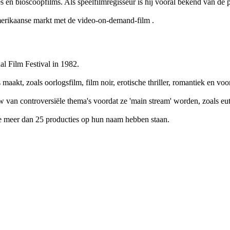
es en bioscoopfilms. Als speelfilmregisseur is hij vooral bekend van de 
 Amerikaanse markt met de video-on-demand-film
.
al Film Festival in 1982.
akt, zoals oorlogsfilm, film noir, erotische thriller, romantiek en voora
 van controversiële thema's voordat ze 'main stream' worden, zoals euth
die meer dan 25 producties op hun naam hebben staan.