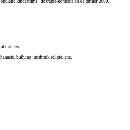
populaire kinderfilms
, de tragie-komedie
en de thriller
2009.
l thrillers.
anasie, bullying, misbruik religie, enz.