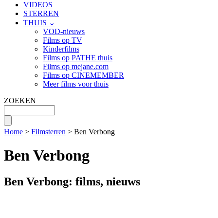
VIDEOS
STERREN
THUIS ⌄
VOD-nieuws
Films op TV
Kinderfilms
Films op PATHE thuis
Films op mejane.com
Films op CINEMEMBER
Meer films voor thuis
ZOEKEN
Home
>
Filmsterren
> Ben Verbong
Ben Verbong
Ben Verbong: films, nieuws