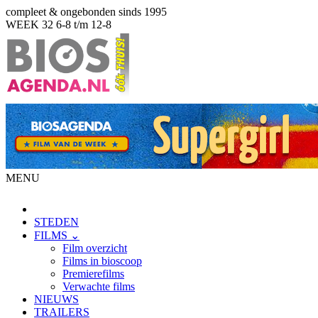
compleet & ongebonden sinds 1995
WEEK 32
6-8 t/m 12-8
MENU
STEDEN
FILMS ⌄
Film overzicht
Films in bioscoop
Premierefilms
Verwachte films
NIEUWS
TRAILERS