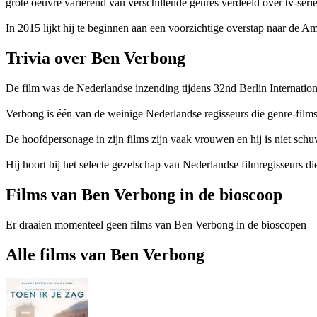
grote oeuvre variërend van verschillende genres verdeeld over tv-seri
In 2015 lijkt hij te beginnen aan een voorzichtige overstap naar de
Trivia over Ben Verbong
De film
was de Nederlandse inzending tijdens 32nd Berlin Internation
Verbong is één van de weinige Nederlandse regisseurs die genre-films ma
De hoofdpersonage in zijn films zijn vaak vrouwen en hij is niet schuw
Hij hoort bij het selecte gezelschap van Nederlandse filmregisseurs 
Films van Ben Verbong in de bioscoop
Er draaien momenteel geen films van Ben Verbong in de bioscopen
Alle films van Ben Verbong