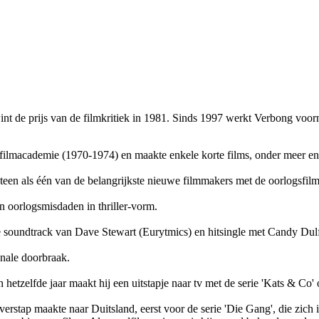
nt de prijs van de filmkritiek in 1981. Sinds 1997 werkt Verbong voorn
filmacademie (1970-1974) en maakte enkele korte films, onder meer
e
teen als één van de belangrijkste nieuwe filmmakers met de oorlogsfilm 
n oorlogsmisdaden in thriller-vorm.
e soundtrack van Dave Stewart (Eurytmics) en hitsingle met Candy Dulfe
onale doorbraak.
n hetzelfde jaar maakt hij een uitstapje naar tv met de serie 'Kats & Co'
erstap maakte naar Duitsland, eerst voor de serie 'Die Gang', die zich