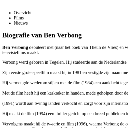
Overzicht
Films
Nieuws
Biografie van Ben Verbong
Ben Verbong
debuteert met
(naar het boek van Theun de Vries) en wi
televisiefilms maakt.
Verbong werd geboren in Tegelen. Hij studeerde aan de Nederlandse 
Zijn eerste grote speelfilm maakt hij in 1981 en vestigde zijn naam me
Hij vermengde wederom stijlen met de film
(1984) een aanklacht tege
Met de film
heeft hij een kaskraker in handen, mede geholpen door d
(1991) wordt aan twintig landen verkocht en zorgt voor zijn internati
Hij maakt de film
(1994) een thriller gericht op een breed publiek en i
Vervolgens maakt hij de tv-serie en film
(1996), waarna Verbong de ov