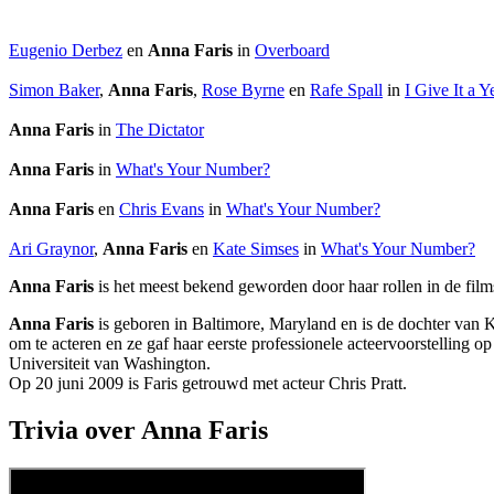
Eugenio Derbez
en
Anna Faris
in
Overboard
Simon Baker
,
Anna Faris
,
Rose Byrne
en
Rafe Spall
in
I Give It a Y
Anna Faris
in
The Dictator
Anna Faris
in
What's Your Number?
Anna Faris
en
Chris Evans
in
What's Your Number?
Ari Graynor
,
Anna Faris
en
Kate Simses
in
What's Your Number?
Anna Faris
is het meest bekend geworden door haar rollen in de
film
Anna Faris
is geboren in Baltimore, Maryland en is de dochter van K
om te acteren en ze gaf haar eerste professionele acteervoorstelling
Universiteit van Washington.
Op 20 juni 2009 is Faris getrouwd met acteur Chris Pratt.
Trivia over Anna Faris