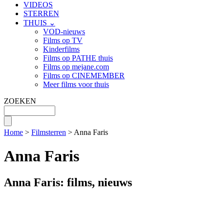
VIDEOS
STERREN
THUIS ⌄
VOD-nieuws
Films op TV
Kinderfilms
Films op PATHE thuis
Films op mejane.com
Films op CINEMEMBER
Meer films voor thuis
ZOEKEN
Home
>
Filmsterren
> Anna Faris
Anna Faris
Anna Faris: films, nieuws