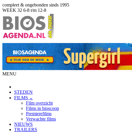
compleet & ongebonden sinds 1995
WEEK 32
6-8 t/m 12-8
MENU
STEDEN
FILMS ⌄
Film overzicht
Films in bioscoop
Premierefilms
Verwachte films
NIEUWS
TRAILERS