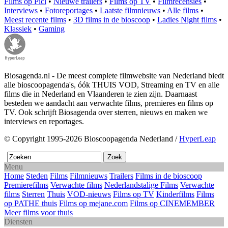
Films op Picl
•
Nieuwe trailers
•
Films op TV
•
Filmrecensies
•
Interviews
•
Fotoreportages
•
Laatste filmnieuws
•
Alle films
•
Meest recente films
•
3D films in de bioscoop
•
Ladies Night films
•
Klassiek
•
Gaming
Biosagenda.nl - De meest complete filmwebsite van Nederland biedt
alle bioscoopagenda's, óók THUIS VOD, Streaming en TV en alle
films die in Nederland en Vlaanderen te zien zijn. Daarnaast
besteden we aandacht aan verwachte films, premieres en films op
TV. Ook schrijft Biosagenda over sterren, nieuws en maken we
interviews en reportages.
© Copyright 1995-2026 Bioscoopagenda Nederland /
HyperLeap
Menu
Home
Steden
Films
Filmnieuws
Trailers
Films in de bioscoop
Premierefilms
Verwachte films
Nederlandstalige Films
Verwachte
films
Sterren
Thuis
VOD-nieuws
Films op TV
Kinderfilms
Films
op PATHE thuis
Films op mejane.com
Films op CINEMEMBER
Meer films voor thuis
Diensten