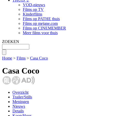
THUIS ⌄
VOD-nieuws
Films op TV
Kinderfilms
Films op PATHE thuis
Films op mejane.com
Films op CINEMEMBER
Meer films voor thuis
ZOEKEN
Home
>
Films
>
Casa Coco
Casa Coco
Overzicht
Trailer/Stills
Meningen
Nieuws
Details
Koop/Huur