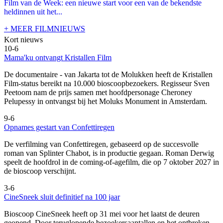
Film van de Week: een nieuwe start voor een van de bekendste
heldinnen uit het...
+ MEER FILMNIEUWS
Kort nieuws
10-6
Mama'ku ontvangt Kristallen Film
De documentaire
- van Jakarta tot de Molukken heeft de Kristallen
Film-status bereikt na 10.000 bioscoopbezoekers. Regisseur Sven
Peetoom nam de prijs samen met hoofdpersonage Cheroney
Pelupessy in ontvangst bij het Moluks Monument in Amsterdam.
9-6
Opnames gestart van Confettiregen
De verfilming van Confettiregen, gebaseerd op de succesvolle
roman van Splinter Chabot, is in productie gegaan. Roman Derwig
speelt de hoofdrol in de coming-of-agefilm, die op 7 oktober 2027 in
de bioscoop verschijnt.
3-6
CineSneek sluit definitief na 100 jaar
Bioscoop CineSneek heeft op 31 mei voor het laatst de deuren
geopend. Door teruglopende bezoekersaantallen en het ontbreken