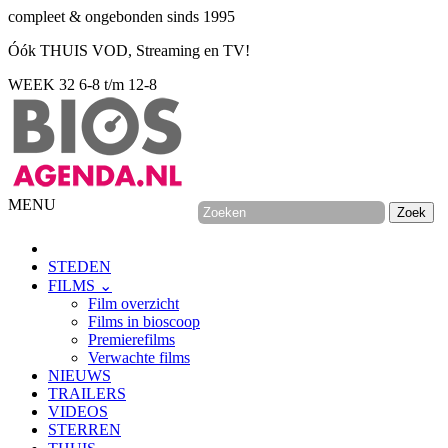
compleet & ongebonden sinds 1995
Óók THUIS VOD, Streaming en TV!
WEEK 32
6-8 t/m 12-8
MENU
STEDEN
FILMS ⌄
Film overzicht
Films in bioscoop
Premierefilms
Verwachte films
NIEUWS
TRAILERS
VIDEOS
STERREN