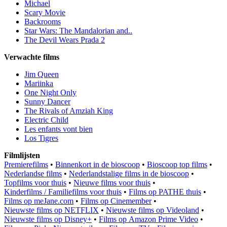
Michael
Scary Movie
Backrooms
Star Wars: The Mandalorian and..
The Devil Wears Prada 2
Verwachte films
Jim Queen
Mariinka
One Night Only
Sunny Dancer
The Rivals of Amziah King
Electric Child
Les enfants vont bien
Los Tigres
Filmlijsten
Premierefilms
•
Binnenkort in de bioscoop
•
Bioscoop top films
•
Nederlandse films
•
Nederlandstalige films in de bioscoop
•
Topfilms voor thuis
•
Nieuwe films voor thuis
•
Kinderfilms / Familiefilms voor thuis
•
Films op PATHE thuis
•
Films op meJane.com
•
Films op Cinemember
•
Nieuwste films op NETFLIX
•
Nieuwste films op Videoland
•
Nieuwste films op Disney+
•
Films op Amazon Prime Video
•