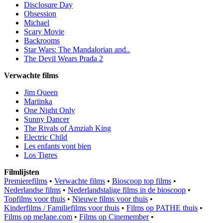
Disclosure Day
Obsession
Michael
Scary Movie
Backrooms
Star Wars: The Mandalorian and..
The Devil Wears Prada 2
Verwachte films
Jim Queen
Mariinka
One Night Only
Sunny Dancer
The Rivals of Amziah King
Electric Child
Les enfants vont bien
Los Tigres
Filmlijsten
Premierefilms
•
Verwachte films
•
Bioscoop top films
•
Nederlandse films
•
Nederlandstalige films in de bioscoop
•
Topfilms voor thuis
•
Nieuwe films voor thuis
•
Kinderfilms / Familiefilms voor thuis
•
Films op PATHE thuis
•
Films op meJane.com
•
Films op Cinemember
•