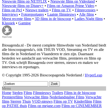
Nieuwste films op NETFLIX
•
Nieuwste films op Videoland
•
Nieuwste films op Disney+
•
Films op Amazon Prime Video
•
Films op Picl
•
Nieuwe trailers
•
Films op TV
•
Filmrecensies
•
Interviews
•
Fotoreportages
•
Laatste filmnieuws
•
Alle films
•
Meest recente films
•
3D films in de bioscoop
•
Ladies Night films
•
Klassiek
•
Gaming
Biosagenda.nl - De meest complete filmwebsite van Nederland biedt
alle bioscoopagenda's, óók THUIS VOD, Streaming en TV en alle
films die in Nederland en Vlaanderen te zien zijn. Daarnaast
besteden we aandacht aan verwachte films, premieres en films op
TV. Ook schrijft Biosagenda over sterren, nieuws en maken we
interviews en reportages.
© Copyright 1995-2026 Bioscoopagenda Nederland /
HyperLeap
Menu
Home
Steden
Films
Filmnieuws
Trailers
Films in de bioscoop
Premierefilms
Verwachte films
Nederlandstalige Films
Verwachte
films
Sterren
Thuis
VOD-nieuws
Films op TV
Kinderfilms
Films
op PATHE thuis
Films op mejane.com
Films op CINEMEMBER