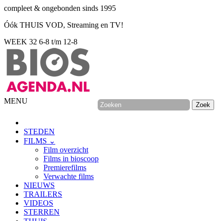
compleet & ongebonden sinds 1995
Óók THUIS VOD, Streaming en TV!
WEEK 32
6-8 t/m 12-8
MENU
STEDEN
FILMS ⌄
Film overzicht
Films in bioscoop
Premierefilms
Verwachte films
NIEUWS
TRAILERS
VIDEOS
STERREN