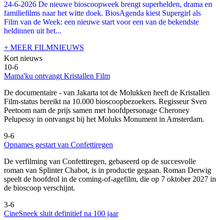
24-6-2026 De nieuwe bioscoopweek brengt superhelden, drama en
familiefilms naar het witte doek. BiosAgenda kiest Supergirl als
Film van de Week: een nieuwe start voor een van de bekendste
heldinnen uit het...
+ MEER FILMNIEUWS
Kort nieuws
10-6
Mama'ku ontvangt Kristallen Film
De documentaire
- van Jakarta tot de Molukken heeft de Kristallen
Film-status bereikt na 10.000 bioscoopbezoekers. Regisseur Sven
Peetoom nam de prijs samen met hoofdpersonage Cheroney
Pelupessy in ontvangst bij het Moluks Monument in Amsterdam.
9-6
Opnames gestart van Confettiregen
De verfilming van Confettiregen, gebaseerd op de succesvolle
roman van Splinter Chabot, is in productie gegaan. Roman Derwig
speelt de hoofdrol in de coming-of-agefilm, die op 7 oktober 2027 in
de bioscoop verschijnt.
3-6
CineSneek sluit definitief na 100 jaar