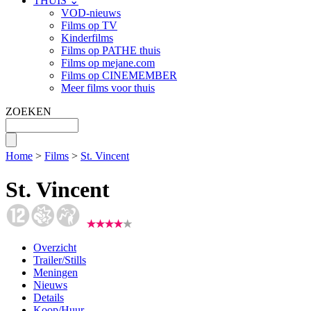
THUIS ⌄
VOD-nieuws
Films op TV
Kinderfilms
Films op PATHE thuis
Films op mejane.com
Films op CINEMEMBER
Meer films voor thuis
ZOEKEN
Home
>
Films
>
St. Vincent
St. Vincent
Overzicht
Trailer/Stills
Meningen
Nieuws
Details
Koop/Huur