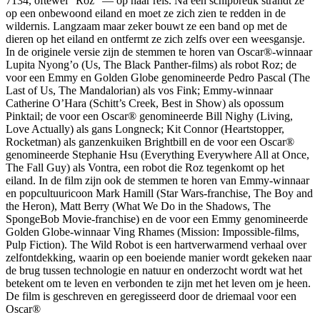
7134, oftewel “Roz” — op haar reis. Na een schipbreuk strandt ze
op een onbewoond eiland en moet ze zich zien te redden in de
wildernis. Langzaam maar zeker bouwt ze een band op met de
dieren op het eiland en ontfermt ze zich zelfs over een weesgansje.
In de originele versie zijn de stemmen te horen van Oscar®-winnaar
Lupita Nyong’o (Us, The Black Panther-films) als robot Roz; de
voor een Emmy en Golden Globe genomineerde Pedro Pascal (The
Last of Us, The Mandalorian) als vos Fink; Emmy-winnaar
Catherine O’Hara (Schitt’s Creek, Best in Show) als opossum
Pinktail; de voor een Oscar® genomineerde Bill Nighy (Living,
Love Actually) als gans Longneck; Kit Connor (Heartstopper,
Rocketman) als ganzenkuiken Brightbill en de voor een Oscar®
genomineerde Stephanie Hsu (Everything Everywhere All at Once,
The Fall Guy) als Vontra, een robot die Roz tegenkomt op het
eiland. In de film zijn ook de stemmen te horen van Emmy-winnaar
en popcultuuricoon Mark Hamill (Star Wars-franchise, The Boy and
the Heron), Matt Berry (What We Do in the Shadows, The
SpongeBob Movie-franchise) en de voor een Emmy genomineerde
Golden Globe-winnaar Ving Rhames (Mission: Impossible-films,
Pulp Fiction). The Wild Robot is een hartverwarmend verhaal over
zelfontdekking, waarin op een boeiende manier wordt gekeken naar
de brug tussen technologie en natuur en onderzocht wordt wat het
betekent om te leven en verbonden te zijn met het leven om je heen.
De film is geschreven en geregisseerd door de driemaal voor een
Oscar®