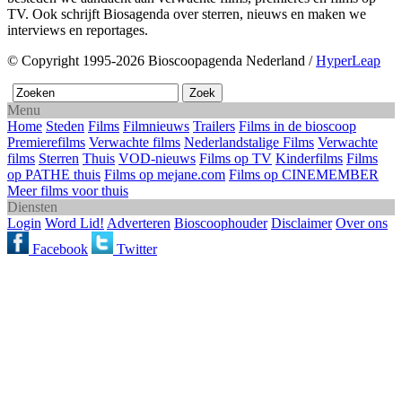
TV. Ook schrijft Biosagenda over sterren, nieuws en maken we
interviews en reportages.
© Copyright 1995-2026 Bioscoopagenda Nederland /
HyperLeap
Menu
Home
Steden
Films
Filmnieuws
Trailers
Films in de bioscoop
Premierefilms
Verwachte films
Nederlandstalige Films
Verwachte
films
Sterren
Thuis
VOD-nieuws
Films op TV
Kinderfilms
Films
op PATHE thuis
Films op mejane.com
Films op CINEMEMBER
Meer films voor thuis
Diensten
Login
Word Lid!
Adverteren
Bioscoophouder
Disclaimer
Over ons
Facebook
Twitter