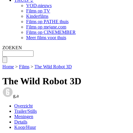
THUIS ⌄
VOD-nieuws
Films op TV
Kinderfilms
Films op PATHE thuis
Films op mejane.com
Films op CINEMEMBER
Meer films voor thuis
ZOEKEN
Home
>
Films
>
The Wild Robot 3D
The Wild Robot 3D
g,a
Overzicht
Trailer/Stills
Meningen
Details
Koop/Huur