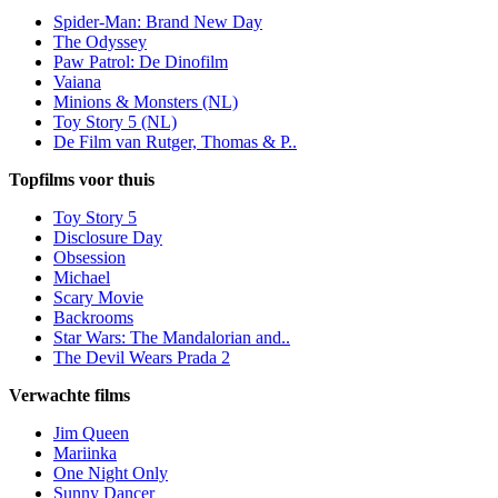
Spider-Man: Brand New Day
The Odyssey
Paw Patrol: De Dinofilm
Vaiana
Minions & Monsters (NL)
Toy Story 5 (NL)
De Film van Rutger, Thomas & P..
Topfilms voor thuis
Toy Story 5
Disclosure Day
Obsession
Michael
Scary Movie
Backrooms
Star Wars: The Mandalorian and..
The Devil Wears Prada 2
Verwachte films
Jim Queen
Mariinka
One Night Only
Sunny Dancer