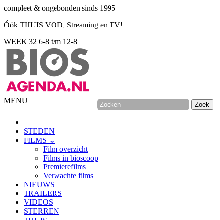
compleet & ongebonden sinds 1995
Óók THUIS VOD, Streaming en TV!
WEEK 32
6-8 t/m 12-8
MENU
STEDEN
FILMS ⌄
Film overzicht
Films in bioscoop
Premierefilms
Verwachte films
NIEUWS
TRAILERS
VIDEOS
STERREN