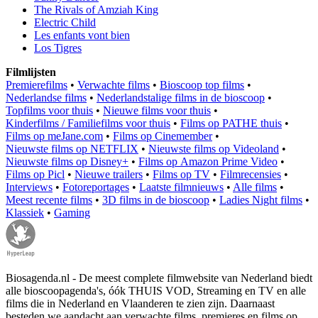
The Rivals of Amziah King
Electric Child
Les enfants vont bien
Los Tigres
Filmlijsten
Premierefilms
•
Verwachte films
•
Bioscoop top films
•
Nederlandse films
•
Nederlandstalige films in de bioscoop
•
Topfilms voor thuis
•
Nieuwe films voor thuis
•
Kinderfilms / Familiefilms voor thuis
•
Films op PATHE thuis
•
Films op meJane.com
•
Films op Cinemember
•
Nieuwste films op NETFLIX
•
Nieuwste films op Videoland
•
Nieuwste films op Disney+
•
Films op Amazon Prime Video
•
Films op Picl
•
Nieuwe trailers
•
Films op TV
•
Filmrecensies
•
Interviews
•
Fotoreportages
•
Laatste filmnieuws
•
Alle films
•
Meest recente films
•
3D films in de bioscoop
•
Ladies Night films
•
Klassiek
•
Gaming
Biosagenda.nl - De meest complete filmwebsite van Nederland biedt
alle bioscoopagenda's, óók THUIS VOD, Streaming en TV en alle
films die in Nederland en Vlaanderen te zien zijn. Daarnaast
besteden we aandacht aan verwachte films, premieres en films op