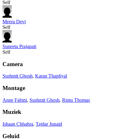
Self
Meera Devi
Self
Suneeta Prajapati
Self
Camera
Sushmit Ghosh
,
Karan Thapliyal
Montage
Anne Fabini
,
Sushmit Ghosh
,
Rintu Thomas
Muziek
Ishaan Chhabra
,
Tajdar Junaid
Geluid