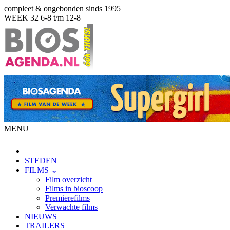
compleet & ongebonden sinds 1995
WEEK 32
6-8 t/m 12-8
MENU
STEDEN
FILMS ⌄
Film overzicht
Films in bioscoop
Premierefilms
Verwachte films
NIEUWS
TRAILERS