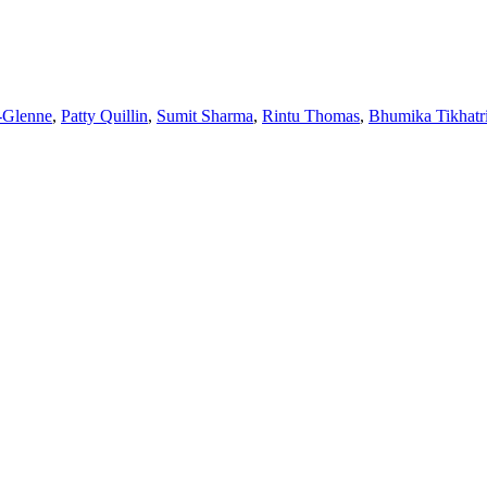
-Glenne
,
Patty Quillin
,
Sumit Sharma
,
Rintu Thomas
,
Bhumika Tikhatr