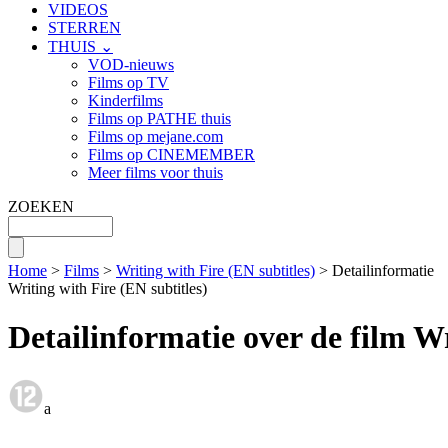
VIDEOS
STERREN
THUIS ⌄
VOD-nieuws
Films op TV
Kinderfilms
Films op PATHE thuis
Films op mejane.com
Films op CINEMEMBER
Meer films voor thuis
ZOEKEN
Home
>
Films
>
Writing with Fire (EN subtitles)
> Detailinformatie
Writing with Fire (EN subtitles)
Detailinformatie over de film Wr
a