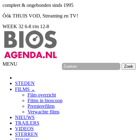
compleet & ongebonden sinds 1995
Óók THUIS VOD, Streaming en TV!
WEEK 32
6-8 t/m 12-8
MENU
STEDEN
FILMS ⌄
Film overzicht
Films in bioscoop
Premierefilms
Verwachte films
NIEUWS
TRAILERS
VIDEOS
STERREN