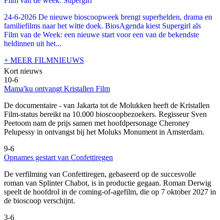
Film van de week: Supergirl
24-6-2026 De nieuwe bioscoopweek brengt superhelden, drama en
familiefilms naar het witte doek. BiosAgenda kiest Supergirl als
Film van de Week: een nieuwe start voor een van de bekendste
heldinnen uit het...
+ MEER FILMNIEUWS
Kort nieuws
10-6
Mama'ku ontvangt Kristallen Film
De documentaire
- van Jakarta tot de Molukken heeft de Kristallen
Film-status bereikt na 10.000 bioscoopbezoekers. Regisseur Sven
Peetoom nam de prijs samen met hoofdpersonage Cheroney
Pelupessy in ontvangst bij het Moluks Monument in Amsterdam.
9-6
Opnames gestart van Confettiregen
De verfilming van Confettiregen, gebaseerd op de succesvolle
roman van Splinter Chabot, is in productie gegaan. Roman Derwig
speelt de hoofdrol in de coming-of-agefilm, die op 7 oktober 2027 in
de bioscoop verschijnt.
3-6