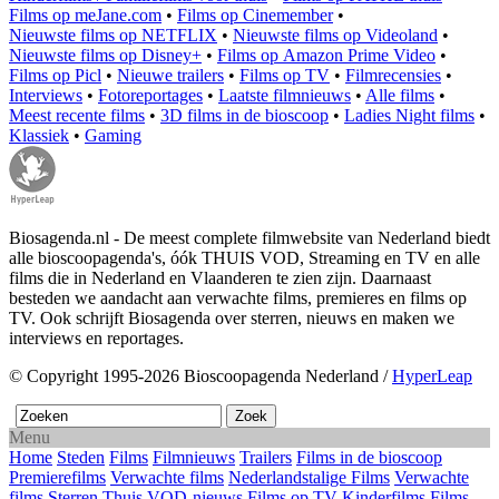
Films op meJane.com
•
Films op Cinemember
•
Nieuwste films op NETFLIX
•
Nieuwste films op Videoland
•
Nieuwste films op Disney+
•
Films op Amazon Prime Video
•
Films op Picl
•
Nieuwe trailers
•
Films op TV
•
Filmrecensies
•
Interviews
•
Fotoreportages
•
Laatste filmnieuws
•
Alle films
•
Meest recente films
•
3D films in de bioscoop
•
Ladies Night films
•
Klassiek
•
Gaming
Biosagenda.nl - De meest complete filmwebsite van Nederland biedt
alle bioscoopagenda's, óók THUIS VOD, Streaming en TV en alle
films die in Nederland en Vlaanderen te zien zijn. Daarnaast
besteden we aandacht aan verwachte films, premieres en films op
TV. Ook schrijft Biosagenda over sterren, nieuws en maken we
interviews en reportages.
© Copyright 1995-2026 Bioscoopagenda Nederland /
HyperLeap
Menu
Home
Steden
Films
Filmnieuws
Trailers
Films in de bioscoop
Premierefilms
Verwachte films
Nederlandstalige Films
Verwachte
films
Sterren
Thuis
VOD-nieuws
Films op TV
Kinderfilms
Films