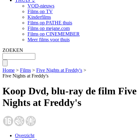
THUIS ⌄
VOD-nieuws
Films op TV
Kinderfilms
Films op PATHE thuis
Films op mejane.com
Films op CINEMEMBER
Meer films voor thuis
ZOEKEN
Home
>
Films
>
Five Nights at Freddy's
>
Five Nights at Freddy's
Koop Dvd, blu-ray de film Five
Nights at Freddy's
Overzicht