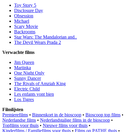
Toy Story 5
Disclosure Day
Obsession
Michael
Scary Movie
Backrooms
Star Wars: The Mandalorian and..
The Devil Wears Prada 2
Verwachte films
Jim Queen
Mariinka
One Night Only
Sunny Dancer
The Rivals of Amziah King
Electric Child
Les enfants vont bien
Los Tigres
Filmlijsten
Premierefilms
•
Binnenkort in de bioscoop
•
Bioscoop top films
•
Nederlandse films
•
Nederlandstalige films in de bioscoop
•
Topfilms voor thuis
•
Nieuwe films voor thuis
•
Kinderfilms / Familiefilms voor thuis
•
Films op PATHE thuis
•