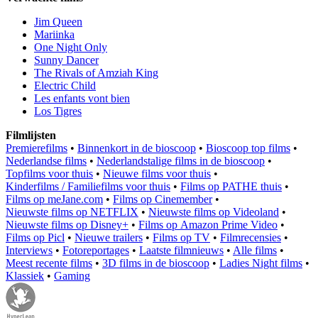
Jim Queen
Mariinka
One Night Only
Sunny Dancer
The Rivals of Amziah King
Electric Child
Les enfants vont bien
Los Tigres
Filmlijsten
Premierefilms
•
Binnenkort in de bioscoop
•
Bioscoop top films
•
Nederlandse films
•
Nederlandstalige films in de bioscoop
•
Topfilms voor thuis
•
Nieuwe films voor thuis
•
Kinderfilms / Familiefilms voor thuis
•
Films op PATHE thuis
•
Films op meJane.com
•
Films op Cinemember
•
Nieuwste films op NETFLIX
•
Nieuwste films op Videoland
•
Nieuwste films op Disney+
•
Films op Amazon Prime Video
•
Films op Picl
•
Nieuwe trailers
•
Films op TV
•
Filmrecensies
•
Interviews
•
Fotoreportages
•
Laatste filmnieuws
•
Alle films
•
Meest recente films
•
3D films in de bioscoop
•
Ladies Night films
•
Klassiek
•
Gaming