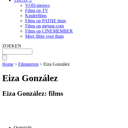
THUIS ⌄
VOD-nieuws
Films op TV
Kinderfilms
Films op PATHE thuis
Films op mejane.com
Films op CINEMEMBER
Meer films voor thuis
ZOEKEN
Home
>
Filmsterren
> Eiza González
Eiza González
Eiza González: films
Overzicht