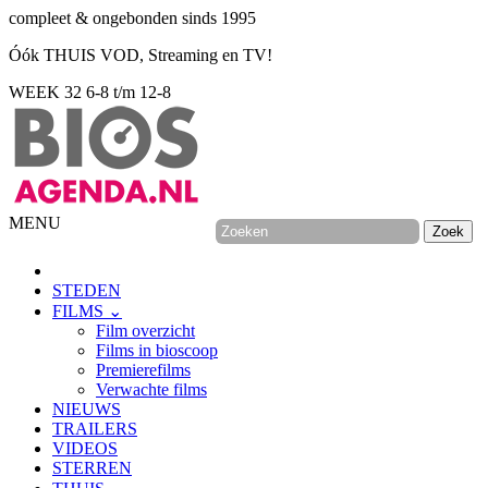
compleet & ongebonden sinds 1995
Óók THUIS VOD, Streaming en TV!
WEEK 32
6-8 t/m 12-8
MENU
STEDEN
FILMS ⌄
Film overzicht
Films in bioscoop
Premierefilms
Verwachte films
NIEUWS
TRAILERS
VIDEOS
STERREN