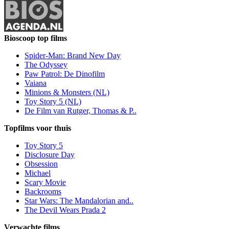
Bioscoop top films
Spider-Man: Brand New Day
The Odyssey
Paw Patrol: De Dinofilm
Vaiana
Minions & Monsters (NL)
Toy Story 5 (NL)
De Film van Rutger, Thomas & P..
Topfilms voor thuis
Toy Story 5
Disclosure Day
Obsession
Michael
Scary Movie
Backrooms
Star Wars: The Mandalorian and..
The Devil Wears Prada 2
Verwachte films