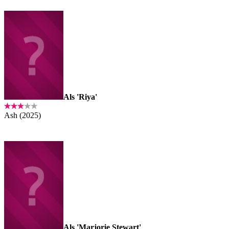
Als 'Riya'
Ash (2025)
Als 'Marjorie Stewart'