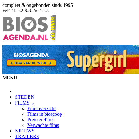
compleet & ongebonden sinds 1995
WEEK 32
6-8 t/m 12-8
MENU
STEDEN
FILMS ⌄
Film overzicht
Films in bioscoop
Premierefilms
Verwachte films
NIEUWS
TRAILERS