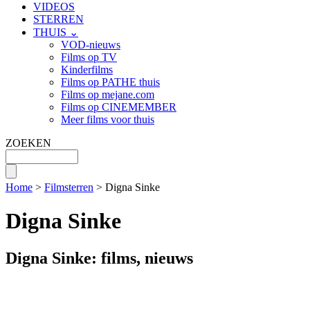
VIDEOS
STERREN
THUIS ⌄
VOD-nieuws
Films op TV
Kinderfilms
Films op PATHE thuis
Films op mejane.com
Films op CINEMEMBER
Meer films voor thuis
ZOEKEN
Home
>
Filmsterren
> Digna Sinke
Digna Sinke
Digna Sinke: films, nieuws