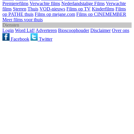
Premierefilms
Verwachte films
Nederlandstalige Films
Verwachte
films
Sterren
Thuis
VOD-nieuws
Films op TV
Kinderfilms
Films
op PATHE thuis
Films op mejane.com
Films op CINEMEMBER
Meer films voor thuis
Diensten
Login
Word Lid!
Adverteren
Bioscoophouder
Disclaimer
Over ons
Facebook
Twitter