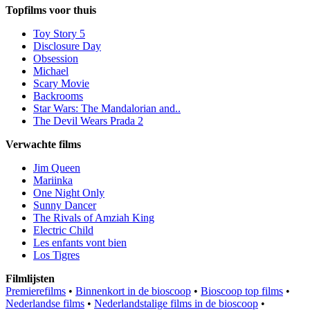
Topfilms voor thuis
Toy Story 5
Disclosure Day
Obsession
Michael
Scary Movie
Backrooms
Star Wars: The Mandalorian and..
The Devil Wears Prada 2
Verwachte films
Jim Queen
Mariinka
One Night Only
Sunny Dancer
The Rivals of Amziah King
Electric Child
Les enfants vont bien
Los Tigres
Filmlijsten
Premierefilms
•
Binnenkort in de bioscoop
•
Bioscoop top films
•
Nederlandse films
•
Nederlandstalige films in de bioscoop
•