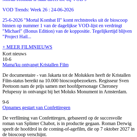
VOD Trends: Week 26 : 24-06-2026
25-6-2026 "Mortal Kombat II" komt rechtstreeks uit de bioscoop
binnen op nummer 1 van de dagelijkse VOD-lijst en verdringt
"Michael" (Bonus Edition) van de koppositie. Tegelijkertijd blijven
"Project Hail...
+ MEER FILMNIEUWS
Kort nieuws
10-6
Mama'ku ontvangt Kristallen Film
De documentaire
- van Jakarta tot de Molukken heeft de Kristallen
Film-status bereikt na 10.000 bioscoopbezoekers. Regisseur Sven
Peetoom nam de prijs samen met hoofdpersonage Cheroney
Pelupessy in ontvangst bij het Moluks Monument in Amsterdam.
9-6
Opnames gestart van Confettiregen
De verfilming van Confettiregen, gebaseerd op de succesvolle
roman van Splinter Chabot, is in productie gegaan. Roman Derwig
speelt de hoofdrol in de coming-of-agefilm, die op 7 oktober 2027 in
de bioscoop verschijnt.