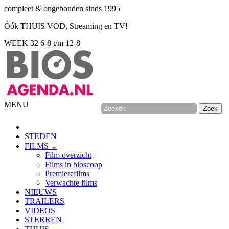
compleet & ongebonden sinds 1995
Óók THUIS VOD, Streaming en TV!
WEEK 32
6-8 t/m 12-8
MENU
STEDEN
FILMS ⌄
Film overzicht
Films in bioscoop
Premierefilms
Verwachte films
NIEUWS
TRAILERS
VIDEOS
STERREN