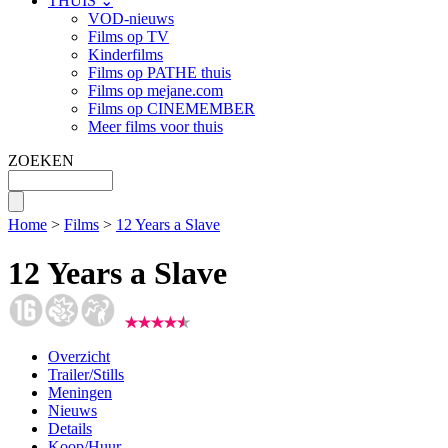
THUIS ⌄
VOD-nieuws
Films op TV
Kinderfilms
Films op PATHE thuis
Films op mejane.com
Films op CINEMEMBER
Meer films voor thuis
ZOEKEN
Home
>
Films
>
12 Years a Slave
12 Years a Slave
Overzicht
Trailer/Stills
Meningen
Nieuws
Details
Koop/Huur