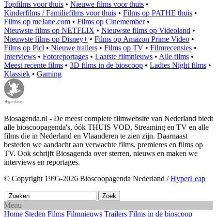
Topfilms voor thuis
•
Nieuwe films voor thuis
•
Kinderfilms / Familiefilms voor thuis
•
Films op PATHE thuis
•
Films op meJane.com
•
Films op Cinemember
•
Nieuwste films op NETFLIX
•
Nieuwste films op Videoland
•
Nieuwste films op Disney+
•
Films op Amazon Prime Video
•
Films op Picl
•
Nieuwe trailers
•
Films op TV
•
Filmrecensies
•
Interviews
•
Fotoreportages
•
Laatste filmnieuws
•
Alle films
•
Meest recente films
•
3D films in de bioscoop
•
Ladies Night films
•
Klassiek
•
Gaming
Biosagenda.nl - De meest complete filmwebsite van Nederland biedt
alle bioscoopagenda's, óók THUIS VOD, Streaming en TV en alle
films die in Nederland en Vlaanderen te zien zijn. Daarnaast
besteden we aandacht aan verwachte films, premieres en films op
TV. Ook schrijft Biosagenda over sterren, nieuws en maken we
interviews en reportages.
© Copyright 1995-2026 Bioscoopagenda Nederland /
HyperLeap
Menu
Home
Steden
Films
Filmnieuws
Trailers
Films in de bioscoop