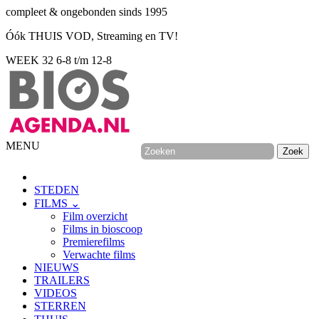
compleet & ongebonden sinds 1995
Óók THUIS VOD, Streaming en TV!
WEEK 32
6-8 t/m 12-8
MENU
STEDEN
FILMS ⌄
Film overzicht
Films in bioscoop
Premierefilms
Verwachte films
NIEUWS
TRAILERS
VIDEOS
STERREN