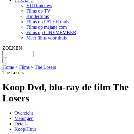
THUIS ⌄
VOD-nieuws
Films op TV
Kinderfilms
Films op PATHE thuis
Films op mejane.com
Films op CINEMEMBER
Meer films voor thuis
ZOEKEN
Home
>
Films
>
The Losers
The Losers
Koop Dvd, blu-ray de film The
Losers
Overzicht
Meningen
Details
Koop/Huur