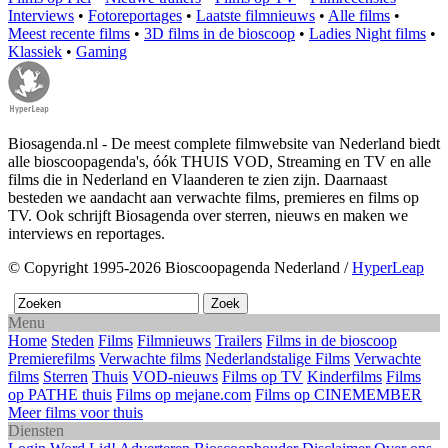
Interviews
•
Fotoreportages
•
Laatste filmnieuws
•
Alle films
•
Meest recente films
•
3D films in de bioscoop
•
Ladies Night films
•
Klassiek
•
Gaming
Biosagenda.nl - De meest complete filmwebsite van Nederland biedt
alle bioscoopagenda's, óók THUIS VOD, Streaming en TV en alle
films die in Nederland en Vlaanderen te zien zijn. Daarnaast
besteden we aandacht aan verwachte films, premieres en films op
TV. Ook schrijft Biosagenda over sterren, nieuws en maken we
interviews en reportages.
© Copyright 1995-2026 Bioscoopagenda Nederland /
HyperLeap
Menu
Home
Steden
Films
Filmnieuws
Trailers
Films in de bioscoop
Premierefilms
Verwachte films
Nederlandstalige Films
Verwachte
films
Sterren
Thuis
VOD-nieuws
Films op TV
Kinderfilms
Films
op PATHE thuis
Films op mejane.com
Films op CINEMEMBER
Meer films voor thuis
Diensten