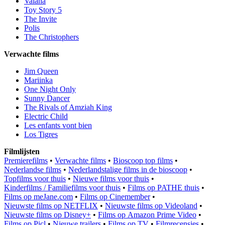
Vaiana
Toy Story 5
The Invite
Polis
The Christophers
Verwachte films
Jim Queen
Mariinka
One Night Only
Sunny Dancer
The Rivals of Amziah King
Electric Child
Les enfants vont bien
Los Tigres
Filmlijsten
Premierefilms
•
Verwachte films
•
Bioscoop top films
•
Nederlandse films
•
Nederlandstalige films in de bioscoop
•
Topfilms voor thuis
•
Nieuwe films voor thuis
•
Kinderfilms / Familiefilms voor thuis
•
Films op PATHE thuis
•
Films op meJane.com
•
Films op Cinemember
•
Nieuwste films op NETFLIX
•
Nieuwste films op Videoland
•
Nieuwste films op Disney+
•
Films op Amazon Prime Video
•
Films op Picl
•
Nieuwe trailers
•
Films op TV
•
Filmrecensies
•