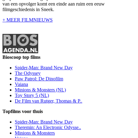
van een opvolger komt een einde aan ruim een eeuw
filmgeschiedenis in Sneek.
+ MEER FILMNIEUWS
Bioscoop top films
Spider-Man: Brand New Day
The Odyssey
Paw Patrol: De Dinofilm
Vaiana
Minions & Monsters (NL)
Toy Story 5 (NL)
De Film van Rutger, Thomas & P..
Topfilms voor thuis
Spider-Man: Brand New Day
Theremin: An Electronic Odysse..
Minions & Monsters