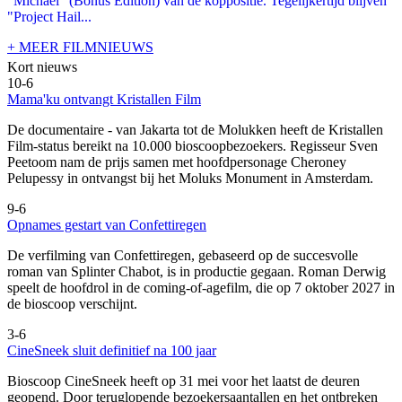
"Michael" (Bonus Edition) van de koppositie. Tegelijkertijd blijven
"Project Hail...
+ MEER FILMNIEUWS
Kort nieuws
10-6
Mama'ku ontvangt Kristallen Film
De documentaire
- van Jakarta tot de Molukken heeft de Kristallen
Film-status bereikt na 10.000 bioscoopbezoekers. Regisseur Sven
Peetoom nam de prijs samen met hoofdpersonage Cheroney
Pelupessy in ontvangst bij het Moluks Monument in Amsterdam.
9-6
Opnames gestart van Confettiregen
De verfilming van Confettiregen, gebaseerd op de succesvolle
roman van Splinter Chabot, is in productie gegaan. Roman Derwig
speelt de hoofdrol in de coming-of-agefilm, die op 7 oktober 2027 in
de bioscoop verschijnt.
3-6
CineSneek sluit definitief na 100 jaar
Bioscoop CineSneek heeft op 31 mei voor het laatst de deuren
geopend. Door teruglopende bezoekersaantallen en het ontbreken