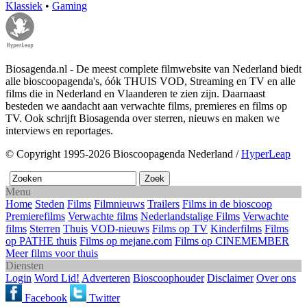
Klassiek
•
Gaming
Biosagenda.nl - De meest complete filmwebsite van Nederland biedt
alle bioscoopagenda's, óók THUIS VOD, Streaming en TV en alle
films die in Nederland en Vlaanderen te zien zijn. Daarnaast
besteden we aandacht aan verwachte films, premieres en films op
TV. Ook schrijft Biosagenda over sterren, nieuws en maken we
interviews en reportages.
© Copyright 1995-2026 Bioscoopagenda Nederland /
HyperLeap
Menu
Home
Steden
Films
Filmnieuws
Trailers
Films in de bioscoop
Premierefilms
Verwachte films
Nederlandstalige Films
Verwachte
films
Sterren
Thuis
VOD-nieuws
Films op TV
Kinderfilms
Films
op PATHE thuis
Films op mejane.com
Films op CINEMEMBER
Meer films voor thuis
Diensten
Login
Word Lid!
Adverteren
Bioscoophouder
Disclaimer
Over ons
Facebook
Twitter