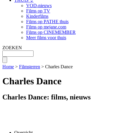
THUIS ⌄
VOD-nieuws
Films op TV
Kinderfilms
Films op PATHE thuis
Films op mejane.com
Films op CINEMEMBER
Meer films voor thuis
ZOEKEN
Home
>
Filmsterren
> Charles Dance
Charles Dance
Charles Dance: films, nieuws
Overzicht