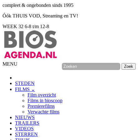
compleet & ongebonden sinds 1995
Óók THUIS VOD, Streaming en TV!
WEEK 32
6-8 t/m 12-8
MENU
STEDEN
FILMS ⌄
Film overzicht
Films in bioscoop
Premierefilms
Verwachte films
NIEUWS
TRAILERS
VIDEOS
STERREN