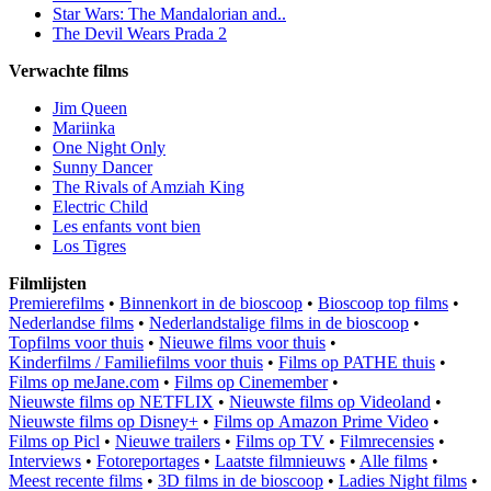
Star Wars: The Mandalorian and..
The Devil Wears Prada 2
Verwachte films
Jim Queen
Mariinka
One Night Only
Sunny Dancer
The Rivals of Amziah King
Electric Child
Les enfants vont bien
Los Tigres
Filmlijsten
Premierefilms
•
Binnenkort in de bioscoop
•
Bioscoop top films
•
Nederlandse films
•
Nederlandstalige films in de bioscoop
•
Topfilms voor thuis
•
Nieuwe films voor thuis
•
Kinderfilms / Familiefilms voor thuis
•
Films op PATHE thuis
•
Films op meJane.com
•
Films op Cinemember
•
Nieuwste films op NETFLIX
•
Nieuwste films op Videoland
•
Nieuwste films op Disney+
•
Films op Amazon Prime Video
•
Films op Picl
•
Nieuwe trailers
•
Films op TV
•
Filmrecensies
•
Interviews
•
Fotoreportages
•
Laatste filmnieuws
•
Alle films
•
Meest recente films
•
3D films in de bioscoop
•
Ladies Night films
•