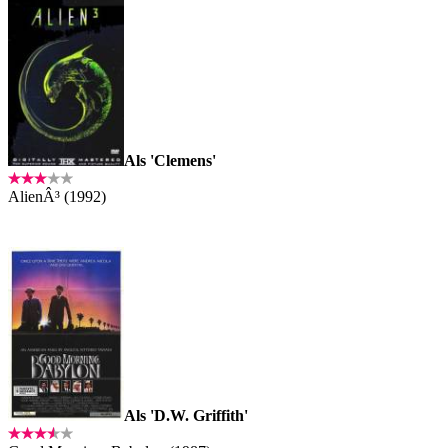
Als 'Clemens'
AlienÂ³ (1992)
Als 'D.W. Griffith'