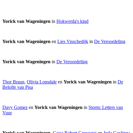
Yorick van Wageningen
in
Hokwerda's kind
Yorick van Wageningen
en
Lies Visschedijk
in
De Veroordeling
Yorick van Wageningen
in
De Veroordeling
Thor Braun
,
Olivia Lonsdale
en
Yorick van Wageningen
in
De
Belofte van Pisa
Davy Gomez
en
Yorick van Wageningen
in
Storm: Letters van
Vuur
Yorick van Wageningen
,
Goua Robert Grovogui
en
Juda Goslinga