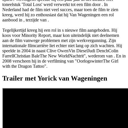
toneelstuk 'Total Loss' werd verwerkt tot een film door
. In
Nederland had de film niet veel succes, maar toen
de film te zien
kreeg, werd hij zo enthousiast dat hij Van Wageningen een rol
aanbood in
, terzijde van
.
Tegelijkertijd kreeg hij een rol in
s nieuwe film aangeboden. Hij
koos voor Minority Report, maar kon uiteindelijk niet deelnemen
aan de film vanwege problemen met zijn werkvergunning. Zijn
internationale filmcarrière liet echter niet lang op zich wachten. Hij
speelde in 2004 in
naast
Clive Owen
Vin Diesel
Judi Dench
Colin
Farrell
Christian Bale
The New World
Nachtrit", wederom van
. En in
2008 verscheen hij in de verfilming van "Oorlogswinter
The Girl
with the Dragon Tattoo".
Trailer met Yorick van Wageningen