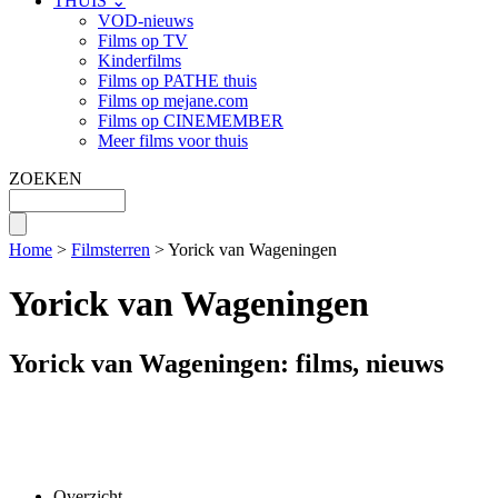
THUIS ⌄
VOD-nieuws
Films op TV
Kinderfilms
Films op PATHE thuis
Films op mejane.com
Films op CINEMEMBER
Meer films voor thuis
ZOEKEN
Home
>
Filmsterren
> Yorick van Wageningen
Yorick van Wageningen
Yorick van Wageningen: films, nieuws
Overzicht