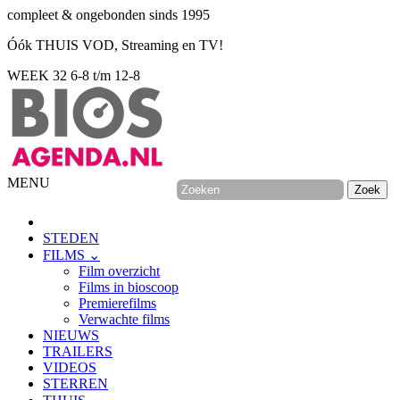
compleet & ongebonden sinds 1995
Óók THUIS VOD, Streaming en TV!
WEEK 32
6-8 t/m 12-8
MENU
STEDEN
FILMS ⌄
Film overzicht
Films in bioscoop
Premierefilms
Verwachte films
NIEUWS
TRAILERS
VIDEOS
STERREN