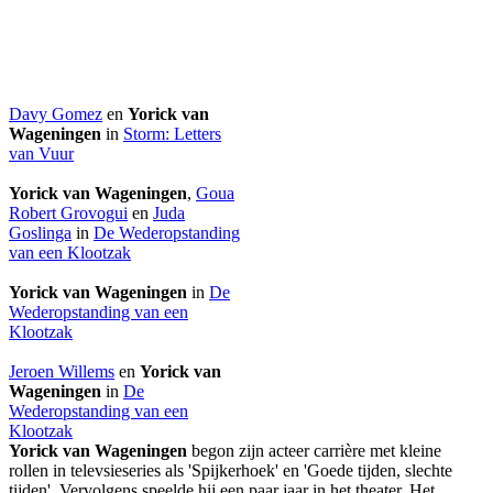
Davy Gomez
en
Yorick van
Wageningen
in
Storm: Letters
van Vuur
Yorick van Wageningen
,
Goua
Robert Grovogui
en
Juda
Goslinga
in
De Wederopstanding
van een Klootzak
Yorick van Wageningen
in
De
Wederopstanding van een
Klootzak
Jeroen Willems
en
Yorick van
Wageningen
in
De
Wederopstanding van een
Klootzak
Yorick van Wageningen
begon zijn acteer carrière met kleine
rollen in televsieseries als 'Spijkerhoek' en 'Goede tijden, slechte
tijden'. Vervolgens speelde hij een paar jaar in het theater. Het