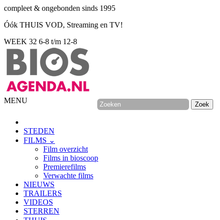
compleet & ongebonden sinds 1995
Óók THUIS VOD, Streaming en TV!
WEEK 32
6-8 t/m 12-8
MENU
STEDEN
FILMS ⌄
Film overzicht
Films in bioscoop
Premierefilms
Verwachte films
NIEUWS
TRAILERS
VIDEOS
STERREN