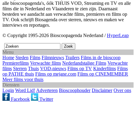
alle bioscoopagenda's, óók THUIS VOD, Streaming en TV en alle
films die in Nederland en Vlaanderen te zien zijn. Daarnaast
besteden we aandacht aan verwachte films, premieres en films op
TV. Ook schrijft Biosagenda over sterren, nieuws en maken we
interviews en reportages.
© Copyright 1995-2026 Bioscoopagenda Nederland /
HyperLeap
Menu
Home
Steden
Films
Filmnieuws
Trailers
Films in de bioscoop
Premierefilms
Verwachte films
Nederlandstalige Films
Verwachte
films
Sterren
Thuis
VOD-nieuws
Films op TV
Kinderfilms
Films
op PATHE thuis
Films op mejane.com
Films op CINEMEMBER
Meer films voor thuis
Diensten
Login
Word Lid!
Adverteren
Bioscoophouder
Disclaimer
Over ons
Facebook
Twitter