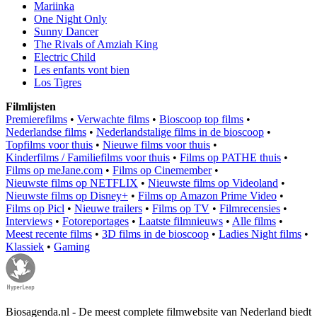
Mariinka
One Night Only
Sunny Dancer
The Rivals of Amziah King
Electric Child
Les enfants vont bien
Los Tigres
Filmlijsten
Premierefilms
•
Verwachte films
•
Bioscoop top films
•
Nederlandse films
•
Nederlandstalige films in de bioscoop
•
Topfilms voor thuis
•
Nieuwe films voor thuis
•
Kinderfilms / Familiefilms voor thuis
•
Films op PATHE thuis
•
Films op meJane.com
•
Films op Cinemember
•
Nieuwste films op NETFLIX
•
Nieuwste films op Videoland
•
Nieuwste films op Disney+
•
Films op Amazon Prime Video
•
Films op Picl
•
Nieuwe trailers
•
Films op TV
•
Filmrecensies
•
Interviews
•
Fotoreportages
•
Laatste filmnieuws
•
Alle films
•
Meest recente films
•
3D films in de bioscoop
•
Ladies Night films
•
Klassiek
•
Gaming
Biosagenda.nl - De meest complete filmwebsite van Nederland biedt