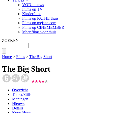
THUIS ⌄
VOD-nieuws
Films op TV
Kinderfilms
Films op PATHE thuis
Films op mejane.com
Films op CINEMEMBER
Meer films voor thuis
ZOEKEN
Home
>
Films
>
The Big Short
The Big Short
Overzicht
Trailer/Stills
Meningen
Nieuws
Details
Koop/Huur