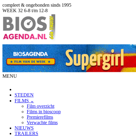
compleet & ongebonden sinds 1995
WEEK 32
6-8 t/m 12-8
MENU
STEDEN
FILMS ⌄
Film overzicht
Films in bioscoop
Premierefilms
Verwachte films
NIEUWS
TRAILERS