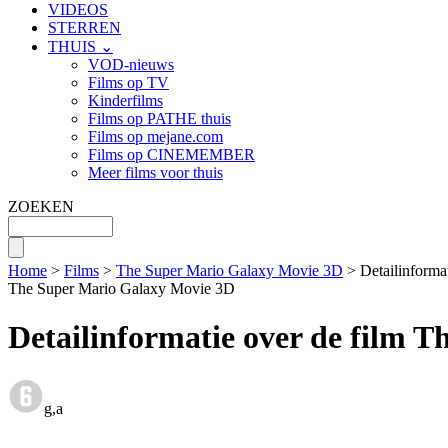
VIDEOS
STERREN
THUIS ⌄
VOD-nieuws
Films op TV
Kinderfilms
Films op PATHE thuis
Films op mejane.com
Films op CINEMEMBER
Meer films voor thuis
ZOEKEN
Home
>
Films
>
The Super Mario Galaxy Movie 3D
> Detailinforma
The Super Mario Galaxy Movie 3D
Detailinformatie over de film 
g,a