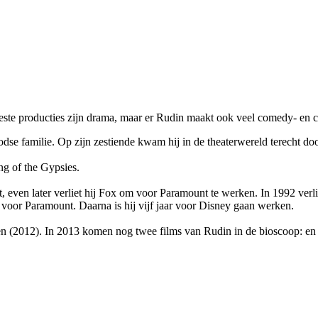
este producties zijn drama, maar er Rudin maakt ook veel comedy- en c
se familie. Op zijn zestiende kwam hij in de theaterwereld terecht doo
ng of the Gypsies.
st, even later verliet hij Fox om voor Paramount te werken. In 1992 ver
 voor Paramount. Daarna is hij vijf jaar voor Disney gaan werken.
en
(2012). In 2013 komen nog twee films van Rudin in de bioscoop:
e