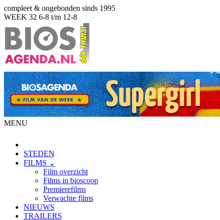
compleet & ongebonden sinds 1995
WEEK 32
6-8 t/m 12-8
MENU
STEDEN
FILMS ⌄
Film overzicht
Films in bioscoop
Premierefilms
Verwachte films
NIEUWS
TRAILERS