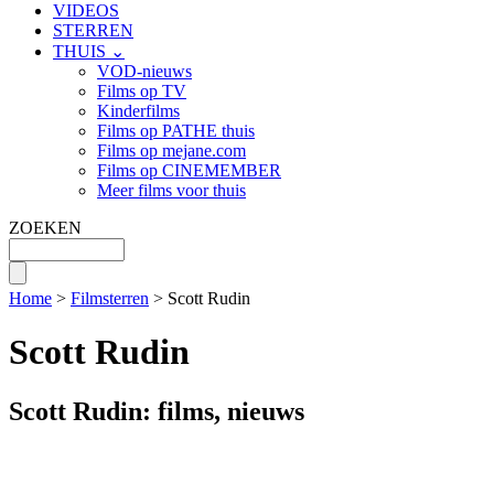
VIDEOS
STERREN
THUIS ⌄
VOD-nieuws
Films op TV
Kinderfilms
Films op PATHE thuis
Films op mejane.com
Films op CINEMEMBER
Meer films voor thuis
ZOEKEN
Home
>
Filmsterren
> Scott Rudin
Scott Rudin
Scott Rudin: films, nieuws