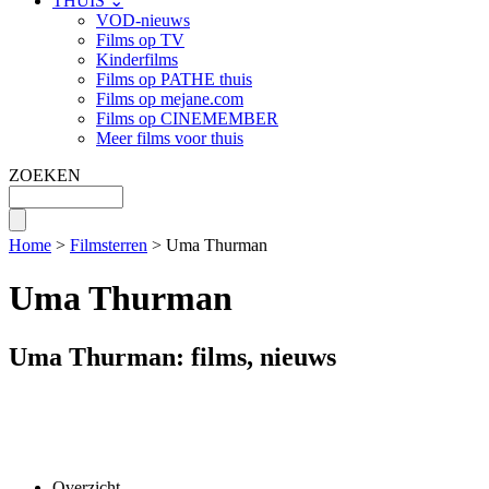
THUIS ⌄
VOD-nieuws
Films op TV
Kinderfilms
Films op PATHE thuis
Films op mejane.com
Films op CINEMEMBER
Meer films voor thuis
ZOEKEN
Home
>
Filmsterren
> Uma Thurman
Uma Thurman
Uma Thurman: films, nieuws
Overzicht