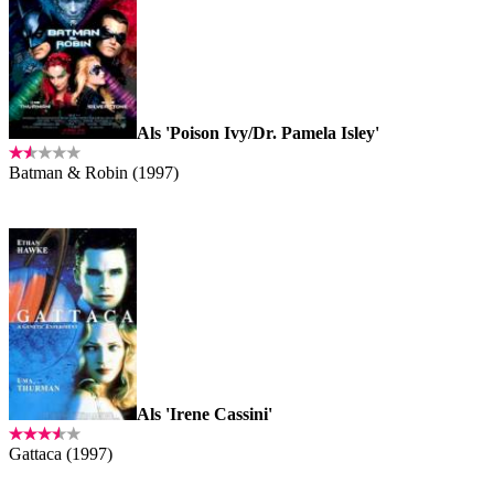
Als 'Poison Ivy/Dr. Pamela Isley'
Batman & Robin (1997)
Als 'Irene Cassini'
Gattaca (1997)