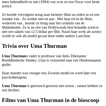
meer bekendheid en met
(1994) van
won ze een Oscar voor beste
actrice.
Ze keerde vervolgens terug naar kleinere films na rollen in
en een
remake van
. Ze werkte met
en
aan
. Met haar rol in de
films,
wederom van
, keerde ze terug naar het centrum van de
filmindustrie. Ze is nu een van Hollywoods best betaalde actrices
met een salaris van 12.5 dollar per film. Naast haar werk als actrice
wordt ze ook als model gecast door onder andere Lancôme.
Trivia over Uma Thurman
Uma Thurman
s vader is professor van Indo-Tibetaanse
Boeddhistische Studies. Uma is vernoemd naar een Hindoestaanse
godin.
Haar moeder was vroeger een Zweeds model en werd later een
psychotherapeut.
Uma Thurman
is getrouwd geweest met acteur
, samen hebben ze
een dochter.
Films van Uma Thurman in de bioscoop