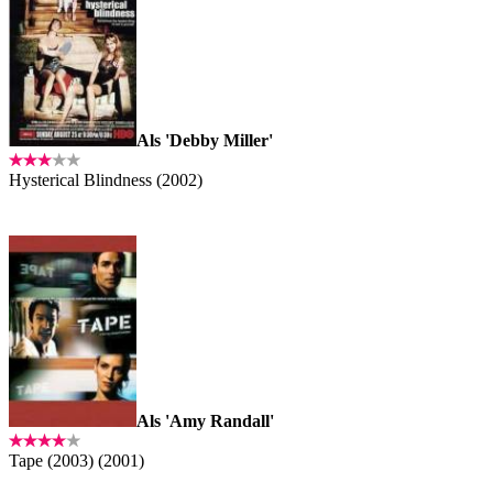
Als 'Debby Miller'
Hysterical Blindness (2002)
Als 'Amy Randall'
Tape (2003) (2001)