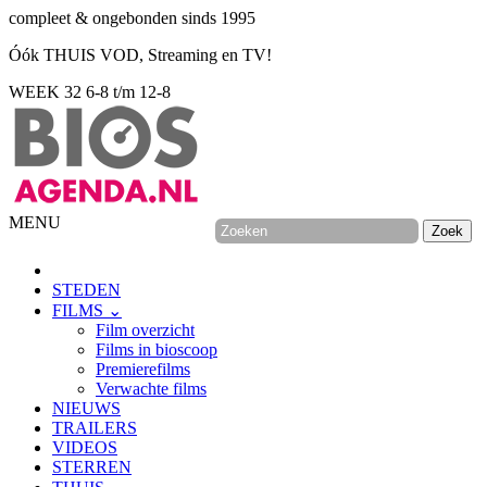
compleet & ongebonden sinds 1995
Óók THUIS VOD, Streaming en TV!
WEEK 32
6-8 t/m 12-8
MENU
STEDEN
FILMS ⌄
Film overzicht
Films in bioscoop
Premierefilms
Verwachte films
NIEUWS
TRAILERS
VIDEOS
STERREN