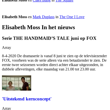
Elisabeth Moss
en
Claes Bang
in
The Square
Elisabeth Moss
en
Mark Duplass
in
The One I Love
Elisabeth Moss In het nieuws
Serie THE HANDMAID’S TALE juni op FOX
Array
8-4-2020 De dramaserie
is vanaf 8 juni te zien op de televisiezender
FOX, voorheen was de serie alleen via een betaalzender te zien. De
eerste twee seizoenen worden direct achter elkaar uitgezonden, in
dubbele afleveringen, elke maandag van 21.00 tot 23.00 uur.
'Uitstekend kernconcept'
Array