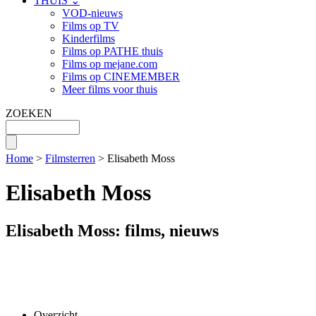
THUIS ⌄
VOD-nieuws
Films op TV
Kinderfilms
Films op PATHE thuis
Films op mejane.com
Films op CINEMEMBER
Meer films voor thuis
ZOEKEN
Home
>
Filmsterren
> Elisabeth Moss
Elisabeth Moss
Elisabeth Moss: films, nieuws
Overzicht