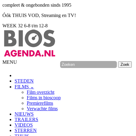
compleet & ongebonden sinds 1995
Óók THUIS VOD, Streaming en TV!
WEEK 32
6-8 t/m 12-8
MENU
STEDEN
FILMS ⌄
Film overzicht
Films in bioscoop
Premierefilms
Verwachte films
NIEUWS
TRAILERS
VIDEOS
STERREN