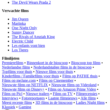
The Devil Wears Prada 2
Verwachte films
Jim Queen
Mariinka
One Night Only
Sunny Dancer
The Rivals of Amziah King
Electric Child
Les enfants vont bien
Los Tigres
Filmlijsten
Premierefilms
•
Binnenkort in de bioscoop
•
Bioscoop top films
•
Nederlandse films
•
Nederlandstalige films in de bioscoop
•
Topfilms voor thuis
•
Nieuwe films voor thuis
•
Kinderfilms / Familiefilms voor thuis
•
Films op PATHE thuis
•
Films op meJane.com
•
Films op Cinemember
•
Nieuwste films op NETFLIX
•
Nieuwste films op Videoland
•
Nieuwste films op Disney+
•
Films op Amazon Prime Video
•
Films op Picl
•
Nieuwe trailers
•
Films op TV
•
Filmrecensies
•
Interviews
•
Fotoreportages
•
Laatste filmnieuws
•
Alle films
•
Meest recente films
•
3D films in de bioscoop
•
Ladies Night films
•
Klassiek
•
Gaming