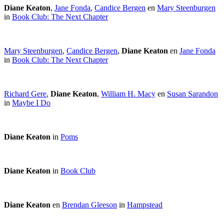
Diane Keaton
,
Jane Fonda
,
Candice Bergen
en
Mary Steenburgen
in
Book Club: The Next Chapter
Mary Steenburgen
,
Candice Bergen
,
Diane Keaton
en
Jane Fonda
in
Book Club: The Next Chapter
Richard Gere
,
Diane Keaton
,
William H. Macy
en
Susan Sarandon
in
Maybe I Do
Diane Keaton
in
Poms
Diane Keaton
in
Book Club
Diane Keaton
en
Brendan Gleeson
in
Hampstead