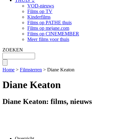
THUIS ⌄
VOD-nieuws
Films op TV
Kinderfilms
Films op PATHE thuis
Films op mejane.com
Films op CINEMEMBER
Meer films voor thuis
ZOEKEN
Home
>
Filmsterren
> Diane Keaton
Diane Keaton
Diane Keaton: films, nieuws
Overzicht