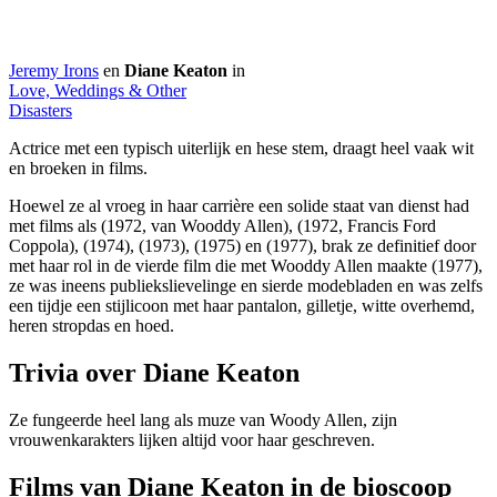
Jeremy Irons
en
Diane Keaton
in
Love, Weddings & Other
Disasters
Actrice met een typisch uiterlijk en hese stem, draagt heel vaak wit
en broeken in films.
Hoewel ze al vroeg in haar carrière een solide staat van dienst had
met films als
(1972, van Wooddy Allen),
(1972, Francis Ford
Coppola),
(1974),
(1973),
(1975) en
(1977), brak ze definitief door
met haar rol in de vierde film die met Wooddy Allen maakte
(1977),
ze was ineens publiekslievelinge en sierde modebladen en was zelfs
een tijdje een stijlicoon met haar pantalon, gilletje, witte overhemd,
heren stropdas en hoed.
Trivia over Diane Keaton
Ze fungeerde heel lang als muze van Woody Allen, zijn
vrouwenkarakters lijken altijd voor haar geschreven.
Films van Diane Keaton in de bioscoop