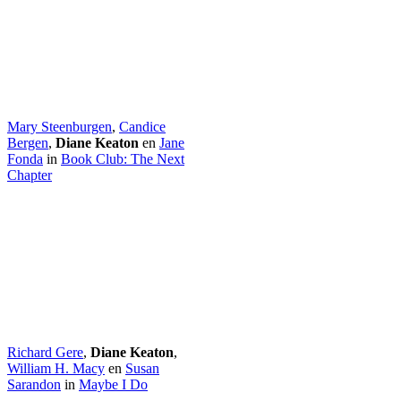
Mary Steenburgen
,
Candice
Bergen
,
Diane Keaton
en
Jane
Fonda
in
Book Club: The Next
Chapter
Richard Gere
,
Diane Keaton
,
William H. Macy
en
Susan
Sarandon
in
Maybe I Do