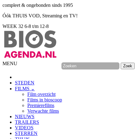
compleet & ongebonden sinds 1995
Óók THUIS VOD, Streaming en TV!
WEEK 32
6-8 t/m 12-8
MENU
STEDEN
FILMS ⌄
Film overzicht
Films in bioscoop
Premierefilms
Verwachte films
NIEUWS
TRAILERS
VIDEOS
STERREN