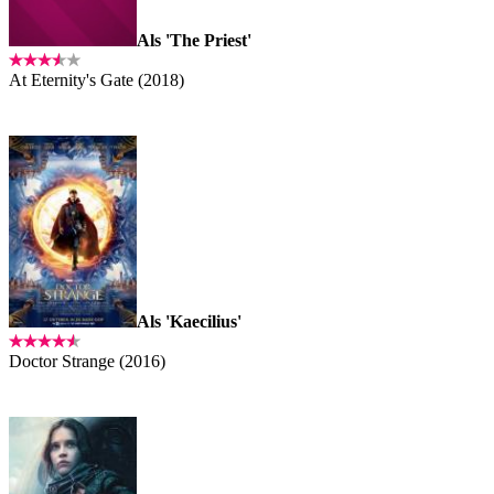
Als 'The Priest'
At Eternity's Gate (2018)
Als 'Kaecilius'
Doctor Strange (2016)