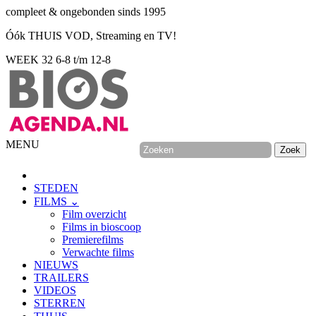
compleet & ongebonden sinds 1995
Óók THUIS VOD, Streaming en TV!
WEEK 32
6-8 t/m 12-8
MENU
STEDEN
FILMS ⌄
Film overzicht
Films in bioscoop
Premierefilms
Verwachte films
NIEUWS
TRAILERS
VIDEOS
STERREN