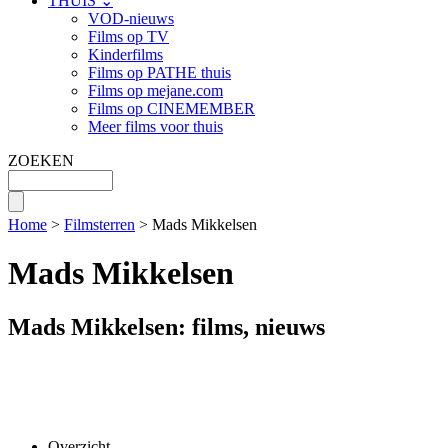
THUIS ⌄
VOD-nieuws
Films op TV
Kinderfilms
Films op PATHE thuis
Films op mejane.com
Films op CINEMEMBER
Meer films voor thuis
ZOEKEN
Home
>
Filmsterren
> Mads Mikkelsen
Mads Mikkelsen
Mads Mikkelsen: films, nieuws
Overzicht