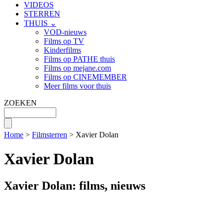
VIDEOS
STERREN
THUIS ⌄
VOD-nieuws
Films op TV
Kinderfilms
Films op PATHE thuis
Films op mejane.com
Films op CINEMEMBER
Meer films voor thuis
ZOEKEN
Home
>
Filmsterren
> Xavier Dolan
Xavier Dolan
Xavier Dolan: films, nieuws