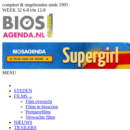
compleet & ongebonden sinds 1995
WEEK 32
6-8 t/m 12-8
MENU
STEDEN
FILMS ⌄
Film overzicht
Films in bioscoop
Premierefilms
Verwachte films
NIEUWS
TRAILERS