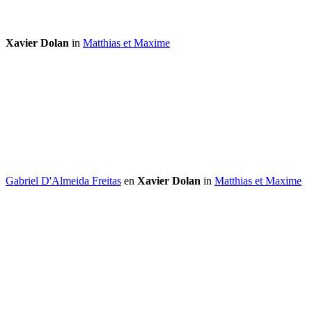
Xavier Dolan
in
Matthias et Maxime
Gabriel D'Almeida Freitas
en
Xavier Dolan
in
Matthias et Maxime