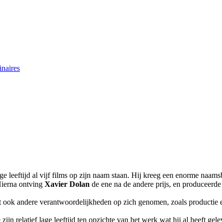
naires
ige leeftijd al vijf films op zijn naam staan. Hij kreeg een enorme naam
 Hierna ontving
Xavier Dolan
de ene na de andere prijs, en produceerde 
ft ook andere verantwoordelijkheden op zich genomen, zoals productie en 
n relatief lage leeftijd ten opzichte van het werk wat hij al heeft gele