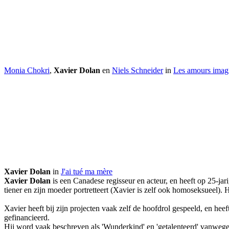
Monia Chokri
,
Xavier Dolan
en
Niels Schneider
in
Les amours imagi
Xavier Dolan
in
J'ai tué ma mère
Xavier Dolan
is een Canadese regisseur en acteur, en heeft op 25-jar
tiener en zijn moeder portretteert (Xavier is zelf ook homoseksueel).
Xavier heeft bij zijn projecten vaak zelf de hoofdrol gespeeld, en hee
gefinancieerd.
Hij word vaak beschreven als 'Wunderkind' en 'getalenteerd' vanwege zij