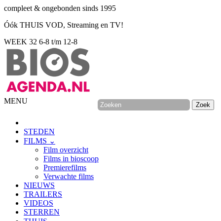
compleet & ongebonden sinds 1995
Óók THUIS VOD, Streaming en TV!
WEEK 32
6-8 t/m 12-8
MENU
STEDEN
FILMS ⌄
Film overzicht
Films in bioscoop
Premierefilms
Verwachte films
NIEUWS
TRAILERS
VIDEOS
STERREN