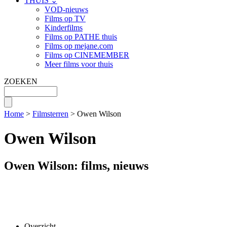
THUIS ⌄
VOD-nieuws
Films op TV
Kinderfilms
Films op PATHE thuis
Films op mejane.com
Films op CINEMEMBER
Meer films voor thuis
ZOEKEN
Home
>
Filmsterren
> Owen Wilson
Owen Wilson
Owen Wilson: films, nieuws
Overzicht