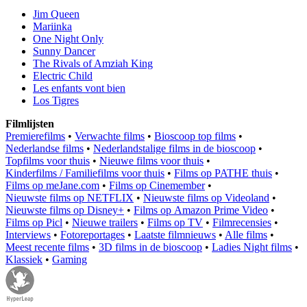
Jim Queen
Mariinka
One Night Only
Sunny Dancer
The Rivals of Amziah King
Electric Child
Les enfants vont bien
Los Tigres
Filmlijsten
Premierefilms
•
Verwachte films
•
Bioscoop top films
•
Nederlandse films
•
Nederlandstalige films in de bioscoop
•
Topfilms voor thuis
•
Nieuwe films voor thuis
•
Kinderfilms / Familiefilms voor thuis
•
Films op PATHE thuis
•
Films op meJane.com
•
Films op Cinemember
•
Nieuwste films op NETFLIX
•
Nieuwste films op Videoland
•
Nieuwste films op Disney+
•
Films op Amazon Prime Video
•
Films op Picl
•
Nieuwe trailers
•
Films op TV
•
Filmrecensies
•
Interviews
•
Fotoreportages
•
Laatste filmnieuws
•
Alle films
•
Meest recente films
•
3D films in de bioscoop
•
Ladies Night films
•
Klassiek
•
Gaming