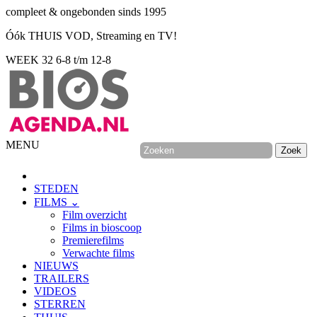
compleet & ongebonden sinds 1995
Óók THUIS VOD, Streaming en TV!
WEEK 32
6-8 t/m 12-8
MENU
STEDEN
FILMS ⌄
Film overzicht
Films in bioscoop
Premierefilms
Verwachte films
NIEUWS
TRAILERS
VIDEOS
STERREN