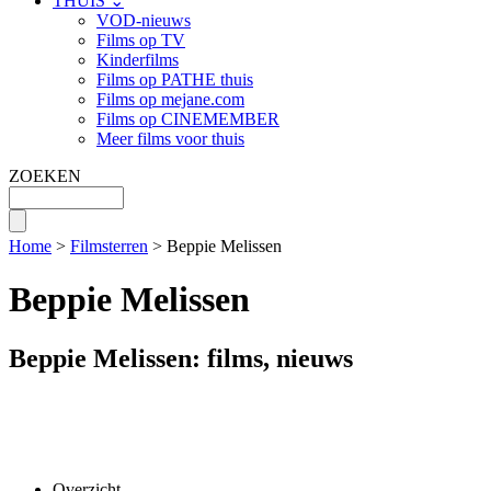
THUIS ⌄
VOD-nieuws
Films op TV
Kinderfilms
Films op PATHE thuis
Films op mejane.com
Films op CINEMEMBER
Meer films voor thuis
ZOEKEN
Home
>
Filmsterren
> Beppie Melissen
Beppie Melissen
Beppie Melissen: films, nieuws
Overzicht