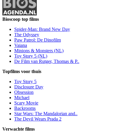
Bioscoop top films
Spider-Man: Brand New Day
The Odyssey
Paw Patrol: De Dinofilm
Vaiana
Minions & Monsters (NL)
Toy Story 5 (NL)
De Film van Rutger, Thomas & P..
Topfilms voor thuis
Toy Story 5
Disclosure Day
Obsession
Michael
Scary Movie
Backrooms
Star Wars: The Mandalorian and..
The Devil Wears Prada 2
Verwachte films